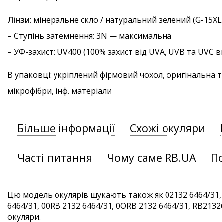
Лінзи
: мінеральне скло / натуральний зелений (G-15XL
–
Ступінь затемнення
: 3N — максимальна
–
УФ-захист
: UV400 (100% захист від UVA, UVB та UVC
В упаковці: укріплений фірмовий чохол, оригінальна 
мікрофібри, інф. матеріали
Більше інформації
Схожі окуляри
Часті питання
Чому саме RB.UA
П
Цю модель окулярів шукають також як 02132 6464/31,
6464/31, 00RB 2132 6464/31, 0ORB 2132 6464/31, RB21326
окуляри.