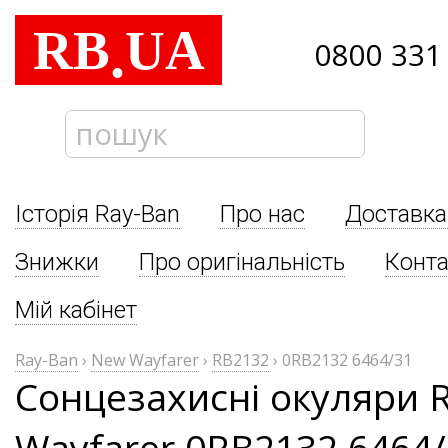
RB
UA
.
0800 331
Історія Ray-Ban
Про нас
Доставка
Знижки
Про оригінальність
Конта
Мій кабінет
Ray-Ban
›
New Wayfarer
›
RB2132
›
0RB2132 6464/31
Сонцезахисні окуляри 
Wayfarer 0RB2132 6464