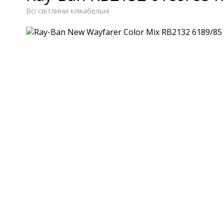
Всі світлини клікабельні