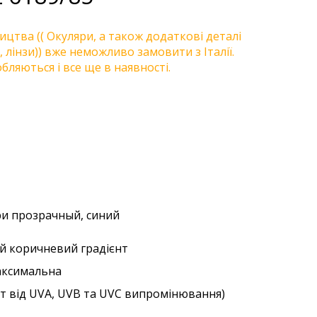
цтва (( Окуляри, а також додаткові деталі
, лінзи)) вже неможливо замовити з Італії.
бляються і все ще в наявності.
три прозрачный, синий
ий коричневий градієнт
аксимальна
ст від UVA, UVB та UVC випромінювання)