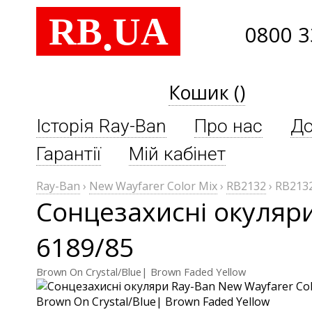
RB
UA
.
0800 3
Кошик ()
Історія Ray-Ban
Про нас
До
Гарантії
Мій кабінет
Ray-Ban
›
New Wayfarer Color Mix
›
RB2132
›
RB2132
Сонцезахисні окуляри
6189/85
Brown On Crystal/Blue| Brown Faded Yellow