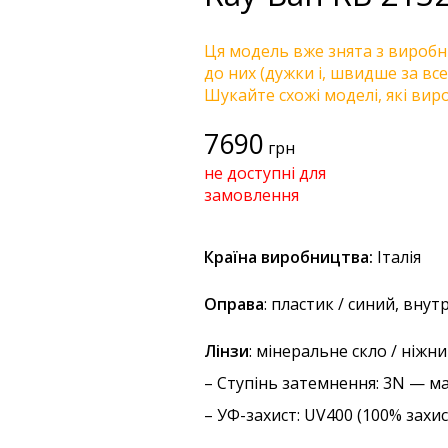
Ця модель вже знята з виробни
до них (дужки і, швидше за все
Шукайте схожі моделі, які виро
7690
грн
не доступні для
замовлення
Країна виробництва:
Італія
Оправа
: пластик / синий, вну
Лінзи
: мінеральне скло / ніжн
–
Ступінь затемнення
: 3N — м
–
УФ-захист
: UV400 (100% захи