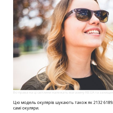
Всі права на ці світлини належать магазину RB.UA та захищ
Цю модель окулярів шукають також як 2132 6189/85
самі окуляри.