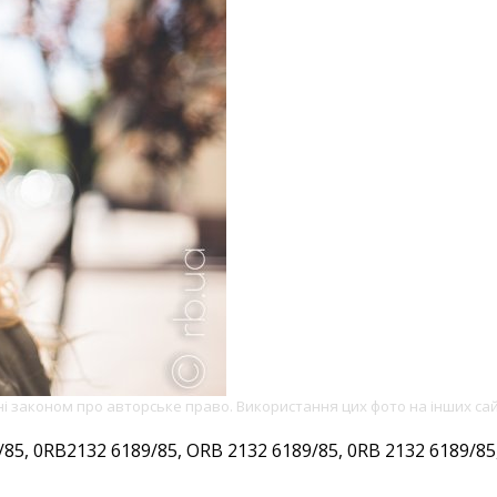
ені законом про авторське право. Використання цих фото на інших са
, 0RB2132 6189/85, ORB 2132 6189/85, 0RB 2132 6189/85, 