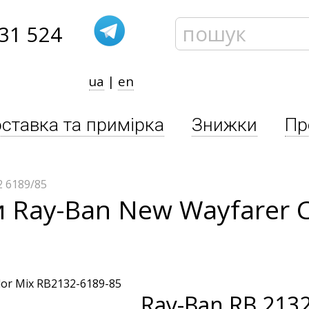
31 524
ua
|
en
ставка та примірка
Знижки
Пр
 6189/85
 Ray-Ban New Wayfarer C
Ray-Ban
RB 2132