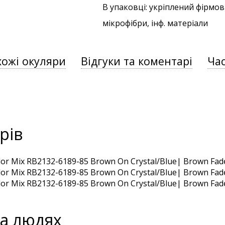
В упаковці: укріплений фірмов
мікрофібри, інф. матеріали
хожі окуляри
Відгуки та коментарі
Час
рів
на людях