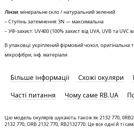
Лінзи
: мінеральне скло / натуральний зелений
–
Ступінь затемнення
: 3N — максимальна
–
УФ-захист
: UV400 (100% захист від UVA, UVB та UVC
В упаковці: укріплений фірмовий чохол, оригінальна 
мікрофібри, інф. матеріали
Більше інформації
Схожі окуляри
Часті питання
Чому саме RB.UA
П
Цю модель окулярів шукають також як 2132 770, 0RB21
2132 770, ORB 2132 770, RB2132770. Це все одні й ті сам