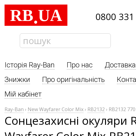
RB
UA
.
0800 331
Історія Ray-Ban
Про нас
Доставка
Знижки
Про оригінальність
Конта
Мій кабінет
Ray-Ban
›
New Wayfarer Color Mix
›
RB2132
›
RB2132 770
Сонцезахисні окуляри 
Wayfarer Color Mix RB2