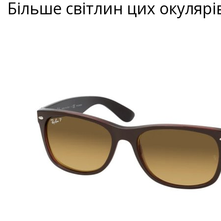
Більше світлин цих окулярі