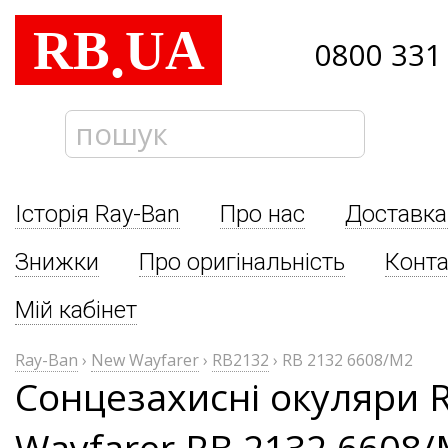
RB
UA
.
0800 331
Історія Ray-Ban
Про нас
Доставка
Знижки
Про оригінальність
Конта
Мій кабінет
Ray-Ban
›
New Wayfarer
›
RB2132
›
RB 2132 6608/M2
Сонцезахисні окуляри 
Wayfarer RB 2132 6608