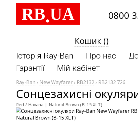
RB
UA
.
0800 3
Кошик ()
Історія Ray-Ban
Про нас
До
Гарантії
Мій кабінет
Ray-Ban
›
New Wayfarer
›
RB2132
›
RB2132 726
Сонцезахисні окуляр
Red / Havana | Natural Brown (B-15 XLT)