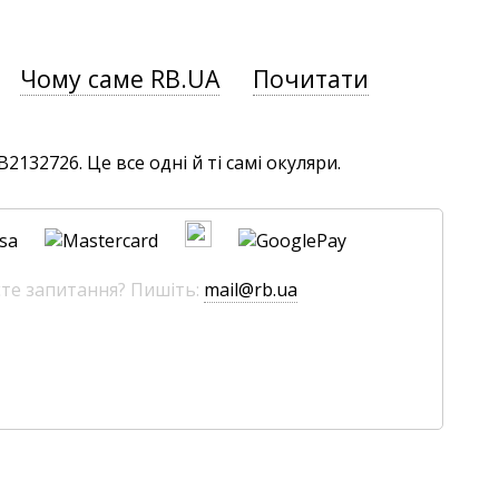
Чому саме RB.UA
Почитати
132726. Це все одні й ті самі окуляри.
єте запитання? Пишіть:
mail@rb.ua