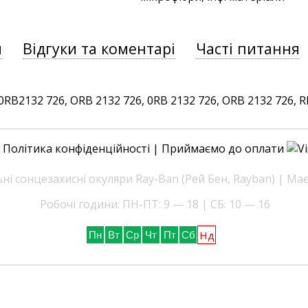
и
Відгуки та коментарі
Часті питання
B2132 726, ORB 2132 726, 0RB 2132 726, ORB 2132 726, RB2
|
Політика конфіденційності
| Приймаємо до оплати
і сонцезахисні окуляри Ray-Ban (Рей Бен, Rayban) | Ма
Робочі години: ПН-ПТ: 9 — 18 | СБ: 10 — 16
Нд
Пн
Вт
Ср
Чт
Пт
Сб