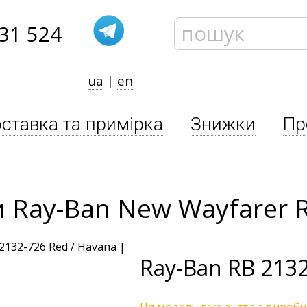
31 524
ua
|
en
ставка та примірка
Знижки
Пр
и Ray-Ban New Wayfarer 
Ray-Ban
RB 2132