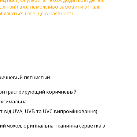
цтва (( Окуляри, а також додаткові деталі
, лінзи)) вже неможливо замовити з Італії.
бляються і все ще в наявності.
коричневый пятнистый
 контрастрирующий коричневый
аксимальна
ст від UVA, UVB та UVC випромінювання)
ий чохол, оригінальна тканинна серветка з