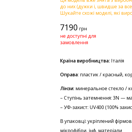
Ця модель вже знята з виробни
до них (дужки і, швидше за все
Шукайте схожі моделі, які виро
7190
грн
не доступні для
замовлення
Країна виробництва:
Італія
Оправа
: пластик / красный, 
Лінзи
: минеральное стекло /
–
Ступінь затемнення
: 3N — м
–
УФ-захист
: UV400 (100% захи
В упаковці: укріплений фірмов
мікрофібри, інф. матеріали