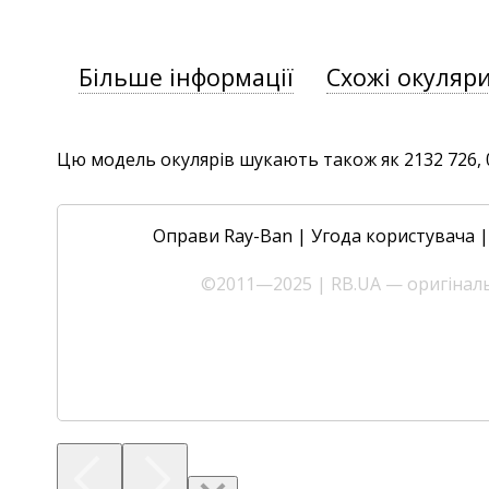
Більше інформації
Схожі окуляр
Цю модель окулярів шукають також як 2132 726, 0R
Оправи Ray-Ban
|
Угода користувача
©2011—2025 | RB.UA — оригінальн