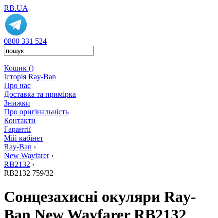
RB
.
UA
0800 331 524
Кошик ()
Історія Ray-Ban
Про нас
Доставка та примірка
Знижки
Про оригінальність
Контакти
Гарантії
Мій кабінет
Ray-Ban
›
New Wayfarer
›
RB2132
›
RB2132 759/32
Сонцезахисні окуляри Ray-
Ban New Wayfarer RB2132