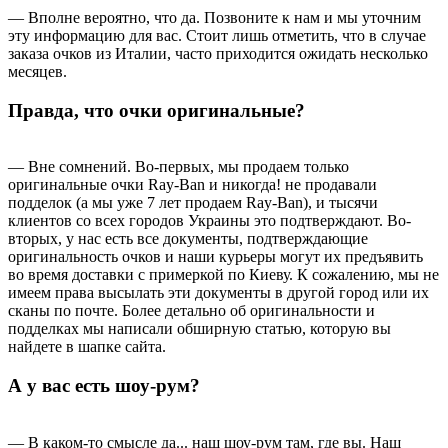
— Вполне вероятно, что да. Позвоните к нам и мы уточним
эту информацию для вас. Стоит лишь отметить, что в случае
заказа очков из Италии, часто приходится ожидать несколько
месяцев.
Правда, что очки оригинальные?
— Вне сомнений. Во-первых, мы продаем только
оригинальные очки Ray-Ban и никогда! не продавали
подделок (а мы уже 7 лет продаем Ray-Ban), и тысячи
клиентов со всех городов Украины это подтверждают. Во-
вторых, у нас есть все документы, подтверждающие
оригинальность очков и наши курьеры могут их предъявить
во время доставки с примеркой по Киеву. К сожалению, мы не
имеем права высылать эти документы в другой город или их
сканы по почте. Более детально об оригинальности и
подделках мы написали обширную статью, которую вы
найдете в шапке сайта.
А у вас есть шоу-рум?
— В каком-то смысле да... наш шоу-рум там, где вы. Наш