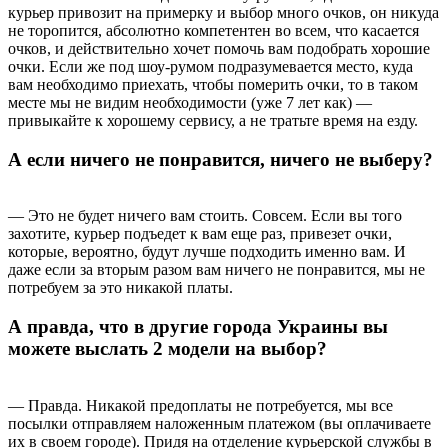
курьер привозит на примерку и выбор много очков, он никуда
не торопится, абсолютно компетентен во всем, что касается
очков, и действительно хочет помочь вам подобрать хорошие
очки. Если же под шоу-румом подразумевается место, куда
вам необходимо приехать, чтобы померить очки, то в таком
месте мы не видим необходимости (уже 7 лет как) —
привыкайте к хорошему сервису, а не тратьте время на езду.
А если ничего не понравится, ничего не выберу?
— Это не будет ничего вам стоить. Совсем. Если вы того
захотите, курьер подъедет к вам еще раз, привезет очки,
которые, вероятно, будут лучше подходить именно вам. И
даже если за вторым разом вам ничего не понравится, мы не
потребуем за это никакой платы.
А правда, что в другие города Украины вы
можете выслать 2 модели на выбор?
— Правда. Никакой предоплаты не потребуется, мы все
посылки отправляем наложенным платежом (вы оплачиваете
их в своем городе). Придя на отделение курьерской службы в