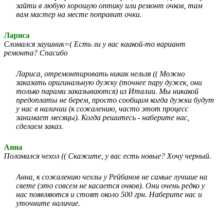
зайти в любую хорошую оптику или ремонт очков, там
вам мастер на месте поправит очки.
Лариса
Сломался заушник=( Есть ли у вас каакой-то вариант
ремонта? Спасибо
Лариса, отремонтировать никак нельзя (( Можно
заказать оригинальную дужку (точнее пару дужек, они
только парами заказываются) из Италии. Мы никакой
предоплаты не берем, просто сообщим когда дужки будут
у нас в наличии (к сожалению, часто этот процесс
занимает месяцы). Когда решитесь - наберите нас,
сделаем заказ.
Анна
Поломался чехол (( Скажите, у вас есть новые? Хочу черный.
Анна, к сожалению чехлы у Рейбанов не самые лучшие на
свете (это совсем не касается очков). Они очень редко у
нас появляются и стоят около 500 грн. Наберите нас и
уточните наличие.