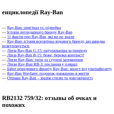
енциклопедії Ray-Ban
—
Ray-Ban: оригінал vs. підробка
—
Історія легендарного бренду Ray-Ban
—
11 фактів про Ray-Ban, які ви не знали
—
Ray-Ban: історія всесвітньо відомого бренду, що швидко
розкуповується.
—
Лінза Ray-Ban G-15: натуральніша за природу
—
Лінза Ray-Ban B-15: боже, бережи контраст!
—
Лінзи Ray-Ban: типи та ступені затемнення
—
Лінзи Ray-Ban RB-3: послання у пляшці
—
Бійці невидимого фронту Ray-Ban: захист від ультрафіолету
—
Ray-Ban Wayfarer: подорож довжиною в життя
—
Оправи Ray-Ban – зразок стилю та довговічності
RB2132 759/32: отзывы об очках и
похожих