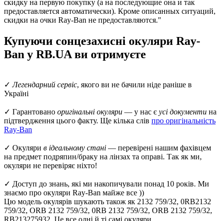
скидку на первую покупку (а на последующие она и так
предоставляется автоматически). Кроме описанных ситуаций,
скидки на очки Ray-Ban не предоставляются."
Купуючи сонцезахисні окуляри Ray-
Ban у RB.UA ви отримуєте
✓
Легендарний сервіс
, якого ви не бачили ніде раніше в
Україні
✓ Гарантовано
оригінальні окуляри
— у нас є
усі документи
на
підтвердження цього факту. Ще кілька слів
про оригінальність
Ray-Ban
✓ Окуляри
в ідеальному стані
— перевірені нашим фахівцем
на предмет подряпин/браку на лінзах та оправі. Так як ми,
окуляри не перевіряє ніхто!
✓ Доступ до знань, які ми накопичували понад 10 років. Ми
знаємо про окуляри Ray-Ban майже все ))
Цю модель окулярів шукають також як 2132 759/32, 0RB2132
759/32, ORB 2132 759/32, 0RB 2132 759/32, ORB 2132 759/32,
RB213275932. Це все одні й ті самі окуляри.