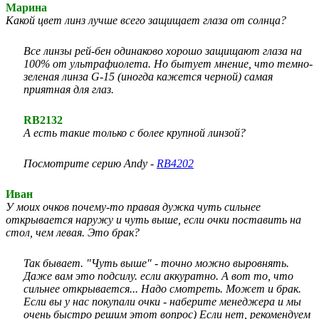
Марина
Какой цвет линз лучше всего защищает глаза от солнца?
Все линзы рей-бен одинаково хорошо защищают глаза на
100% от ультрафиолета. Но бытует мнение, что темно-
зеленая линза G-15 (иногда кажется черной) самая
приятная для глаз.
RB2132
А есть такие только с более крупной линзой?
Посмотрите серию Andy -
RB4202
Иван
У моих очков почему-то правая дужка чуть сильнее
открывается наружу и чуть выше, если очки поставить на
стол, чем левая. Это брак?
Так бывает. "Чуть выше" - точно можно выровнять.
Даже вам это подсилу. если аккуратно. А вот то, что
сильнее открывается... Надо смотреть. Может и брак.
Если вы у нас покупали очки - наберите менеджера и мы
очень быстро решим этот вопрос) Если нет, рекомендуем