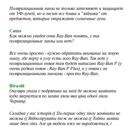
Поляризационная линза не только затемняет и защищает
от УФ-лучей, но и гасит все блики и "зайчики" от
предметов, которые отражают солнечные лучи.
Саша
Как можно увидев очки Ray-Ban понять, у них
поляризационные линзы или нет?
Все очень просто - нужно обратить внимание на левую
линзу, где верху в углу есть лого Ray-Ban. Так вот у
поляризационных очков там будет написано Ray-Ban P (у
очень редких очков - Ray-Ban P Plus), а у очков с не
поляризационными линзами - просто Ray-Ban.
Віталій
Окуляри упали є подряпина на лнізі де можна замінити
куда звернутися по заміні лінзи яка ціна одної лінзи
Чернівці
Складна у вас історія (( По-перше одну лінзу замінити не
можна (( Відполірувати теж не можна (( Тобто заміна
лише двох лінз. Але ця модель вже не виробляється, і