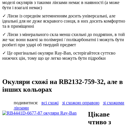
моделі окулярів з такими лінзами немає в наявності (а може
бути і взагалі немає)
✓ Лінзи із середнім затемненням досить універсальні, але
ідеальні для не дуже яскравого сонця, в них досить комфортно
та в приміщенні
✓ Лінзи з мінерального скла менш схильні до подряпин, в той
же час вони важчі за полімерні / полікарбонатні і можуть бути
розбиті при ударі об твердий предмет
✓ Це оригінальні окуляри Ray-Ban, остерігайтеся суттєво
нижчих цін, тому що це легко можуть бути підробки
Окуляри схожі на RB2132-759-32, але в
інших кольорах
подивитися:
всі схожі
зі схожою оправою
зі схожими
лінзами
Цікаве
чтиво з