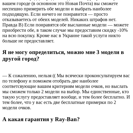
вашем городе (в основном это Новая Почта) вы сможете
неспешно примерить обе модели и выбрать наиболее
подходящую. Если ничего не понравится — просто
отказываетесь от обеих моделей. Никаких штрафов нет.
Правда В) Если понравятся обе высланные модели — можете
приобрести обе, в таком случае мы предоставим скидку -10%
на всю покупку. Кроме нас в Украине такой услуги никто
больше не предоставляет.
Я не могу определиться, можно мне 3 модели в
другой город?
— К сожалению, нельзя (( Мы всячески проконсультируем вас
по телефону и поможем отобрать две наиболее
соответсвующие вашим критериям модели очков, но выслать
мы сможем только 2 модели на выбор. Мы единственные, кто
такую услугу предоставляет вообще, и тем более бесплатно. И
тем более, что у вас есть две бесплатные примерки по 2
модели очков.
А какая гарантия у Ray-Ban?