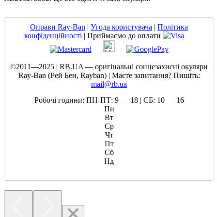
Оправи Ray-Ban
|
Угода користувача
|
Політика
конфіденційності
| Приймаємо до оплати
©2011—2025 | RB.UA — оригінальні сонцезахисні окуляри
Ray-Ban (Рей Бен, Rayban) | Маєте запитання? Пишіть:
mail@rb.ua
Робочі години: ПН-ПТ: 9 — 18 | СБ: 10 — 16
Пн
Вт
Ср
Чт
Пт
Сб
Нд