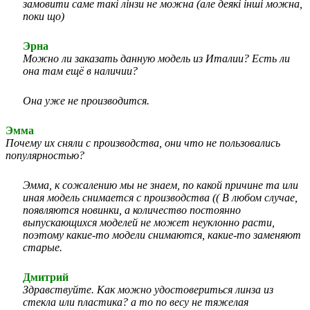
замовити саме такі лінзи не можна (але деякі інші можна,
поки що)
Эрна
Можно ли заказать данную модель из Италии? Есть ли
она там ещё в наличии?
Она уже не производится.
Эмма
Почему их сняли с производства, они что не пользовались
популярностью?
Эмма, к сожалению мы не знаем, по какой причине та или
иная модель снимается с производства (( В любом случае,
появляются новинки, а количество постоянно
выпускающихся моделей не может неуклонно расти,
поэтому какие-то модели снимаются, какие-то заменяют
старые.
Дмитрий
Здравствуйте. Как можно удостовериться линза из
стекла или пластика? а то по весу не тяжелая