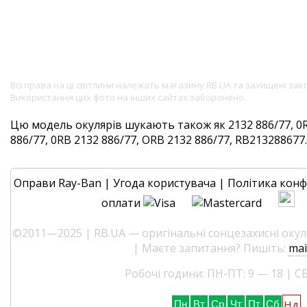
Всі права на ці світлини належать магазину RB.UA та захищені за
Використання цих фото на інших сайтах заборонено.
Цю модель окулярів шукають також як 2132 886/77, 0R
886/77, 0RB 2132 886/77, ORB 2132 886/77, RB213288677. 
Оправи Ray-Ban
|
Угода користувача
|
Політика конф
оплати
©2011—2025 | RB.UA — оригінальні сонцезахисні окуля
| Маєте запитання? Пишіть:
mai
Робочі години: ПН-ПТ: 9 — 18 | СБ
Нд
Пн
Вт
Ср
Чт
Пт
Сб