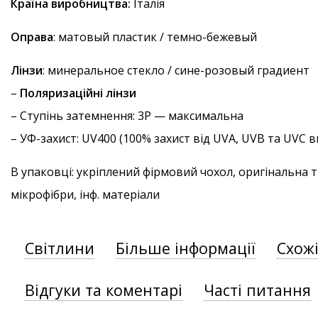
Країна виробництва:
Італія
Оправа
: матовый пластик / темно-бежевый
Лінзи
: минеральное стекло / сине-розовый градиент
–
Поляризаційні лінзи
–
Ступінь затемнення
: 3P — максимальна
–
УФ-захист
: UV400 (100% захист від UVA, UVB та UVC
В упаковці: укріплений фірмовий чохол, оригінальна 
мікрофібри, інф. матеріали
Світлини
Більше інформації
Схож
Відгуки та коментарі
Часті питання