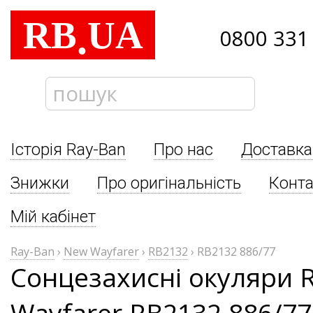
RB
UA
.
0800 331
Історія Ray-Ban
Про нас
Доставка
Знижки
Про оригінальність
Конта
Мій кабінет
Ray-Ban
›
New Wayfarer
›
RB2132
›
RB2132 886/77
Сонцезахисні окуляри 
Wayfarer RB2132 886/77