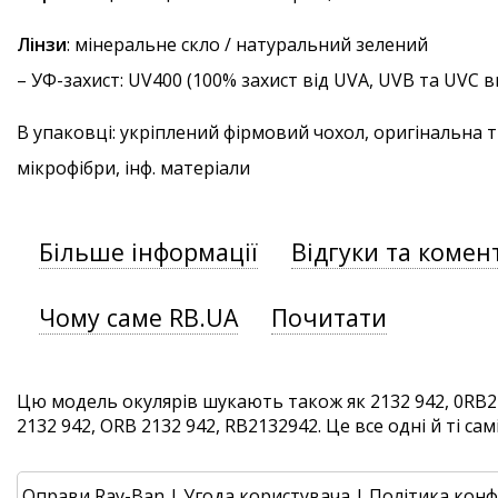
Лінзи
: мінеральне скло / натуральний зелений
–
УФ-захист
: UV400 (100% захист від UVA, UVB та UVC
В упаковці: укріплений фірмовий чохол, оригінальна 
мікрофібри, інф. матеріали
Більше інформації
Відгуки та комен
Чому саме RB.UA
Почитати
Цю модель окулярів шукають також як 2132 942, 0RB21
2132 942, ORB 2132 942, RB2132942. Це все одні й ті сам
Оправи Ray-Ban
|
Угода користувача
|
Політика конф