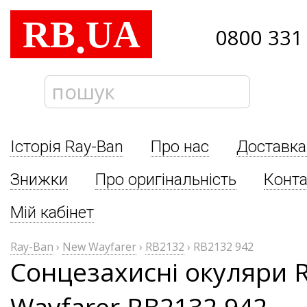
RB
UA
.
0800 331
Історія Ray-Ban
Про нас
Доставка
Знижки
Про оригінальність
Конта
Мій кабінет
Ray-Ban
›
New Wayfarer
›
RB2132
›
RB2132 942
Сонцезахисні окуляри 
Wayfarer RB2132 942