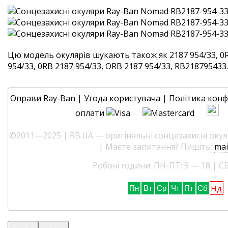
Цю модель окулярів шукають також як 2187 954/33, 0R
954/33, 0RB 2187 954/33, ORB 2187 954/33, RB218795433. 
Оправи Ray-Ban
|
Угода користувача
|
Політика конф
оплати
©2011—2025 | RB.UA — оригінальні сонцезахисні окуля
| Маєте запитання? Пишіть:
mai
Робочі години: ПН-ПТ: 9 — 18 | СБ
Нд
Пн
Вт
Ср
Чт
Пт
Сб