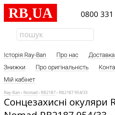
RB
UA
.
0800 331
Історія Ray-Ban
Про нас
Доставка
Знижки
Про оригінальність
Конта
Мій кабінет
Ray-Ban
›
Nomad
›
RB2187
›
RB2187 954/33
Сонцезахисні окуляри 
Nomad RB2187 954/33