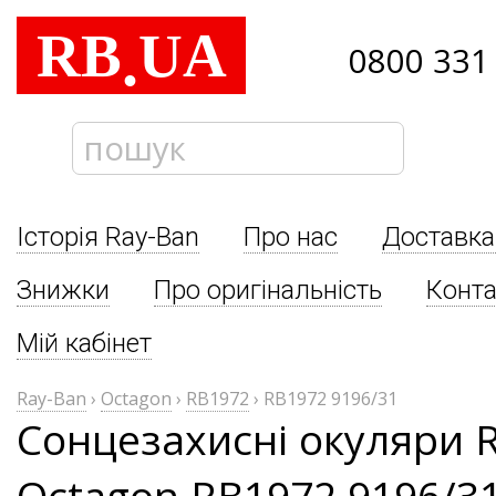
RB
UA
.
0800 331
Історія Ray-Ban
Про нас
Доставка
Знижки
Про оригінальність
Конта
Мій кабінет
Ray-Ban
›
Octagon
›
RB1972
›
RB1972 9196/31
Сонцезахисні окуляри 
Octagon RB1972 9196/3