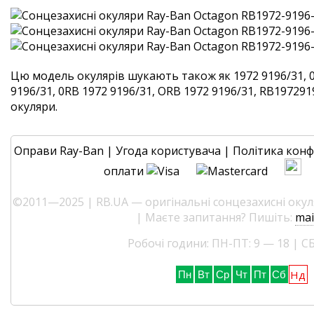
Цю модель окулярів шукають також як 1972 9196/31, 
9196/31, 0RB 1972 9196/31, ORB 1972 9196/31, RB1972919
окуляри.
Оправи Ray-Ban
|
Угода користувача
|
Політика конф
оплати
©2011—2025 | RB.UA — оригінальні сонцезахисні окуля
| Маєте запитання? Пишіть:
mai
Робочі години: ПН-ПТ: 9 — 18 | СБ
Нд
Пн
Вт
Ср
Чт
Пт
Сб