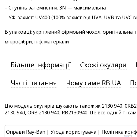
–
Ступінь затемнення
: 3N — максимальна
–
УФ-захист
: UV400 (100% захист від UVA, UVB та UVC
В упаковці: укріплений фірмовий чохол, оригінальна 
мікрофібри, інф. матеріали
Більше інформації
Схожі окуляри
Часті питання
Чому саме RB.UA
П
Цю модель окулярів шукають також як 2130 940, 0RB21
2130 940, ORB 2130 940, RB2130940. Це все одні й ті сам
Оправи Ray-Ban
|
Угода користувача
|
Політика конф