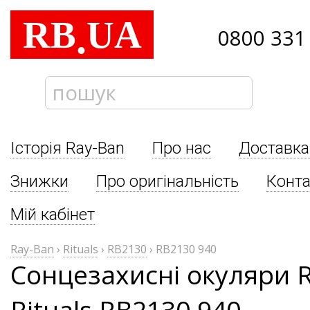
RB
UA
.
0800 331
Історія Ray-Ban
Про нас
Доставка
Знижки
Про оригінальність
Конта
Мій кабінет
Ray-Ban
›
Rituals
›
RB2130
›
RB2130 940
Сонцезахисні окуляри 
Rituals RB2130 940