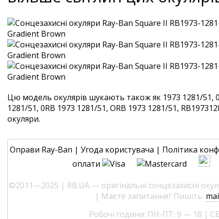
Цю модель окулярів шукають також як 1973 1281/51, 
1281/51, 0RB 1973 1281/51, ORB 1973 1281/51, RB1973128
окуляри.
Оправи Ray-Ban
|
Угода користувача
|
Політика конф
оплати
©2011—2025 | RB.UA — оригінальні сонцезахисні окуля
| Маєте запитання? Пишіть:
mai
Робочі години: ПН-ПТ: 9 — 18 | СБ