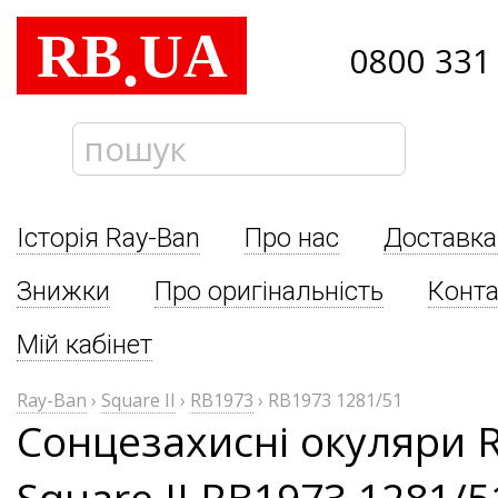
RB
UA
.
0800 331
Історія Ray-Ban
Про нас
Доставка
Знижки
Про оригінальність
Конта
Мій кабінет
Ray-Ban
›
Square II
›
RB1973
›
RB1973 1281/51
Сонцезахисні окуляри 
Square II RB1973 1281/5