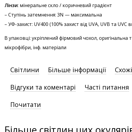
Лінзи
: мінеральне скло / коричневий градієнт
–
Ступінь затемнення
: 3N — максимальна
–
УФ-захист
: UV400 (100% захист від UVA, UVB та UVC
В упаковці: укріплений фірмовий чохол, оригінальна 
мікрофібри, інф. матеріали
Світлини
Більше інформації
Схож
Відгуки та коментарі
Часті питання
Почитати
Більше світлин цих окулярі