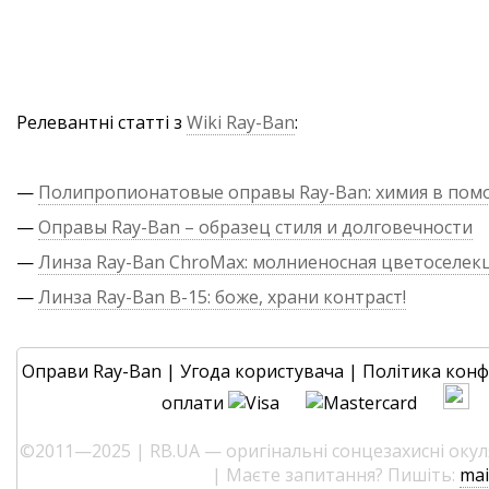
Релевантні статті з
Wiki Ray-Ban
:
—
Полипропионатовые оправы Ray-Ban: химия в по
—
Оправы Ray-Ban – образец стиля и долговечности
—
Линза Ray-Ban ChroMax: молниеносная цветоселек
—
Линза Ray-Ban B-15: боже, храни контраст!
Оправи Ray-Ban
|
Угода користувача
|
Політика конф
оплати
©2011—2025 | RB.UA — оригінальні сонцезахисні окуля
| Маєте запитання? Пишіть:
mai