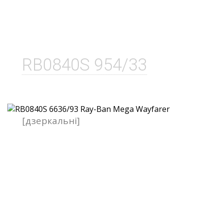
RB0840S 954/33
[дзеркальні]