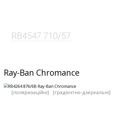
RB4547 710/57
Ray-Ban Chromance
[поляризаційні]
[градієнтно-дзеркальні]