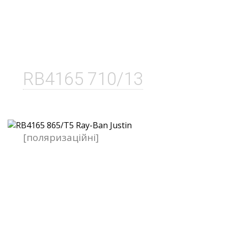
RB4165 710/13
[поляризаційні]