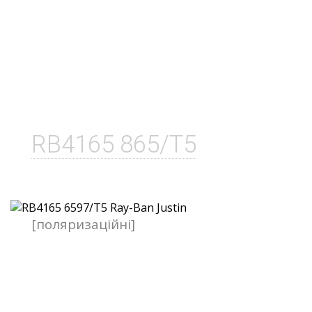
RB4165 865/T5
[поляризаційні]