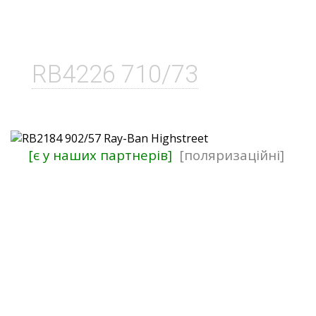
RB4226 710/73
[є у наших партнерів]
[поляризаційні]