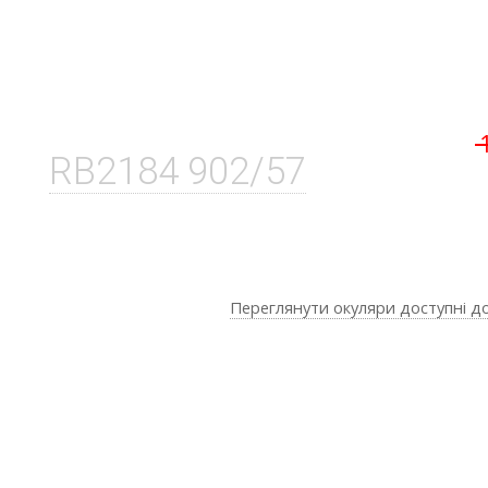
RB2184 902/57
Переглянути окуляри доступні д