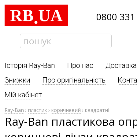
RB
UA
.
0800 331
Історія Ray-Ban
Про нас
Доставка
Знижки
Про оригінальність
Конта
Мій кабінет
Ray-Ban
›
пластик
›
коричневий
›
квадратні
Ray-Ban пластикова оп
коричневі лінзи квадрат