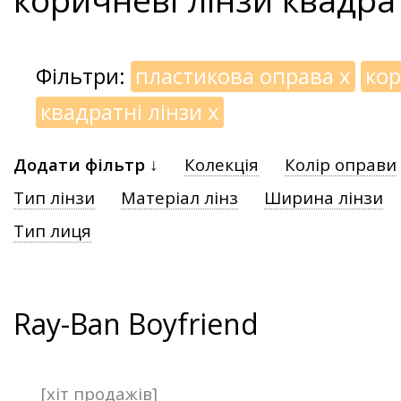
Фільтри:
пластикова оправа
x
кор
квадратні лінзи
x
Додати фільтр ↓
Колекція
Колір оправи
Тип лінзи
Матеріал лінз
Ширина лінзи
Тип лиця
Ray-Ban Boyfriend
[хіт продажів]