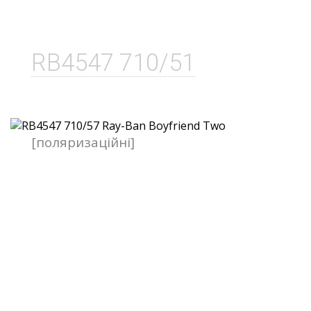
RB4547 710/51
[поляризаційні]