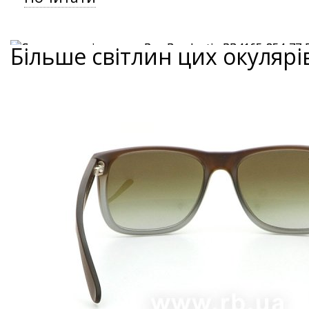
Більше світлин цих окулярі