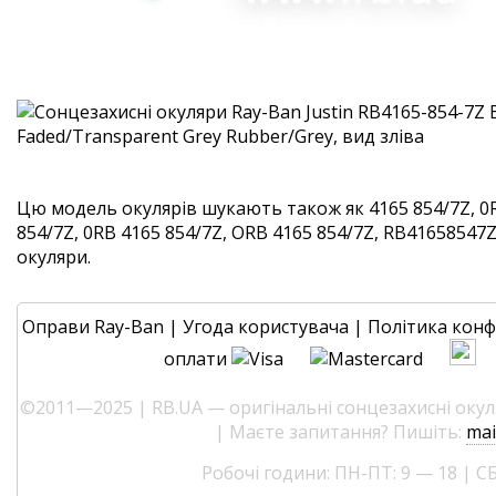
Цю модель окулярів шукають також як 4165 854/7Z, 0
854/7Z, 0RB 4165 854/7Z, ORB 4165 854/7Z, RB41658547Z. 
окуляри.
Оправи Ray-Ban
|
Угода користувача
|
Політика конф
оплати
©2011—2025 | RB.UA — оригінальні сонцезахисні окуля
| Маєте запитання? Пишіть:
mai
Робочі години: ПН-ПТ: 9 — 18 | СБ