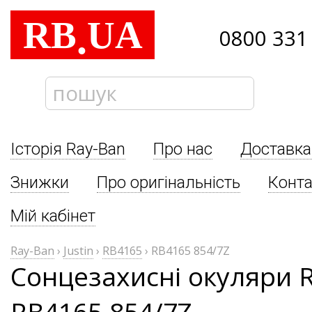
RB
UA
.
0800 331
Історія Ray-Ban
Про нас
Доставка
Знижки
Про оригінальність
Конта
Мій кабінет
Ray-Ban
›
Justin
›
RB4165
›
RB4165 854/7Z
Сонцезахисні окуляри R
RB4165 854/7Z