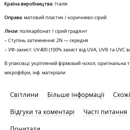
Країна виробництва:
Італія
Оправа
: матовий пластик / коричнево-сірий
Лінзи
: полікарбонат / сірий градієнт
–
Ступінь затемнення
: 2N — середня
–
УФ-захист
: UV400 (100% захист від UVA, UVB та UVC
В упаковці: укріплений фірмовий чохол, оригінальна 
мікрофібри, інф. матеріали
Світлини
Більше інформації
Схож
Відгуки та коментарі
Часті питання
Почитати