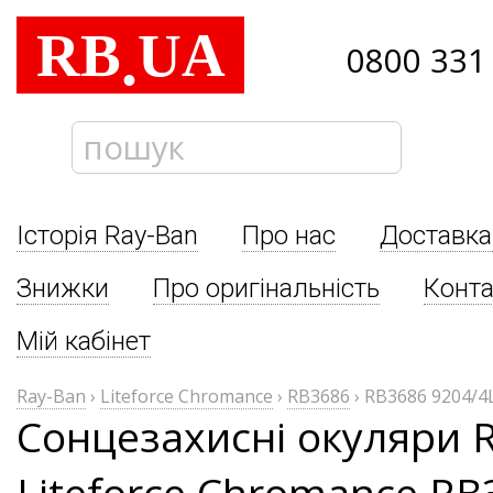
RB
UA
.
0800 331
Історія Ray-Ban
Про нас
Доставка
Знижки
Про оригінальність
Конта
Мій кабінет
Ray-Ban
›
Liteforce Chromance
›
RB3686
›
RB3686 9204/4
Сонцезахисні окуляри 
Liteforce Chromance RB