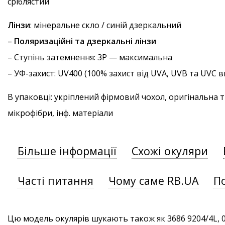
сріблястий
Лінзи
: мінеральне скло / синій дзеркальний
–
Поляризаційні та дзеркальні лінзи
–
Ступінь затемнення
: 3P — максимальна
–
УФ-захист
: UV400 (100% захист від UVA, UVB та UVC
В упаковці: укріплений фірмовий чохол, оригінальна 
мікрофібри, інф. матеріали
Більше інформації
Схожі окуляри
Часті питання
Чому саме RB.UA
П
Цю модель окулярів шукають також як 3686 9204/4L, 