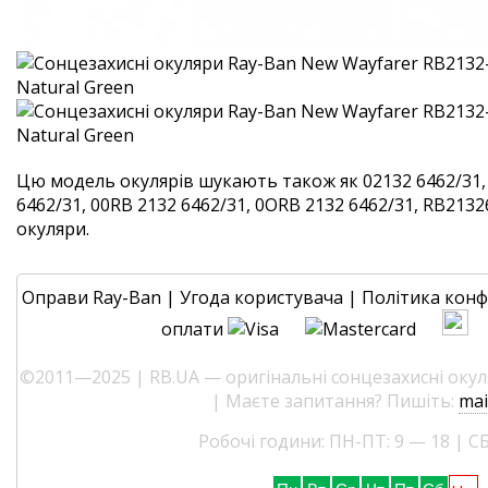
Цю модель окулярів шукають також як 02132 6462/31,
6462/31, 00RB 2132 6462/31, 0ORB 2132 6462/31, RB21326
окуляри.
Оправи Ray-Ban
|
Угода користувача
|
Політика конф
оплати
©2011—2025 | RB.UA — оригінальні сонцезахисні окуля
| Маєте запитання? Пишіть:
mai
Робочі години: ПН-ПТ: 9 — 18 | СБ