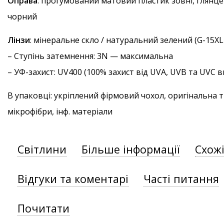
Оправа
: прогумований матовий пластик зовні, глянце
чорний
Лінзи
: мінеральне скло / натуральний зелений (G-15XL
–
Ступінь затемнення
: 3N — максимальна
–
УФ-захист
: UV400 (100% захист від UVA, UVB та UVC
В упаковці: укріплений фірмовий чохол, оригінальна 
мікрофібри, інф. матеріали
Світлини
Більше інформації
Схож
Відгуки та коментарі
Часті питання
Почитати