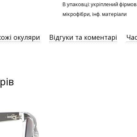
В упаковці: укріплений фірмов
мікрофібри, інф. матеріали
хожі окуляри
Відгуки та коментарі
Час
рів