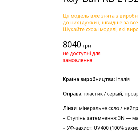
Ця модель вже знята з виробни
до них (дужки і, швидше за все
Шукайте схожі моделі, які виро
8040
грн
не доступні для
замовлення
Країна виробництва:
Італія
Оправа
: пластик / серый, про
Лінзи
: мінеральне скло / нейт
–
Ступінь затемнення
: 3N — м
–
УФ-захист
: UV400 (100% захи