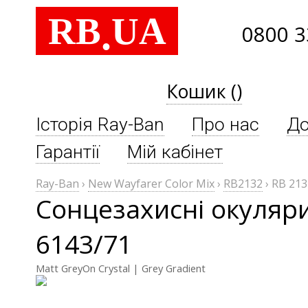
RB
UA
.
0800 3
Кошик ()
Історія Ray-Ban
Про нас
До
Гарантії
Мій кабінет
Ray-Ban
›
New Wayfarer Color Mix
›
RB2132
›
RB 213
Сонцезахисні окуляри
6143/71
Matt GreyOn Crystal | Grey Gradient