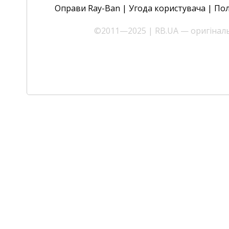
Оправи Ray-Ban
|
Угода користувача
|
Пол
©2011—2025 | RB.UA — оригінальн