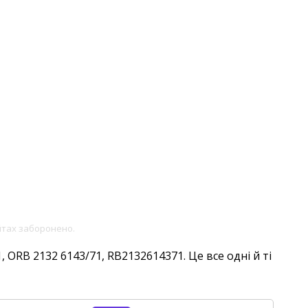
йтах заборонено.
 ORB 2132 6143/71, RB2132614371. Це все одні й ті