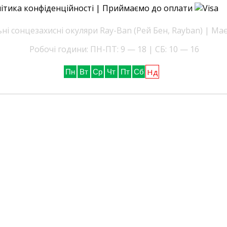
ітика конфіденційності
| Приймаємо до оплати
і сонцезахисні окуляри Ray-Ban (Рей Бен, Rayban) | Ма
Робочі години: ПН-ПТ: 9 — 18 | СБ: 10 — 16
Нд
Пн
Вт
Ср
Чт
Пт
Сб