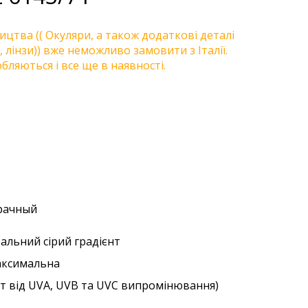
цтва (( Окуляри, а також додаткові деталі
, лінзи)) вже неможливо замовити з Італії.
бляються і все ще в наявності.
зрачный
ральний сірий градієнт
аксимальна
ст від UVA, UVB та UVC випромінювання)