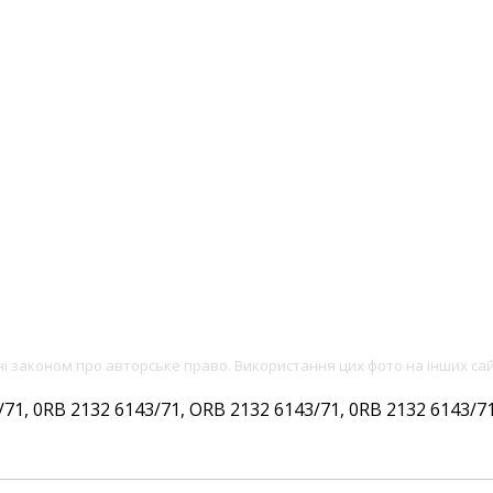
ені законом про авторське право. Використання цих фото на інших са
, 0RB 2132 6143/71, ORB 2132 6143/71, 0RB 2132 6143/71,