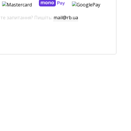
єте запитання? Пишіть:
mail@rb.ua