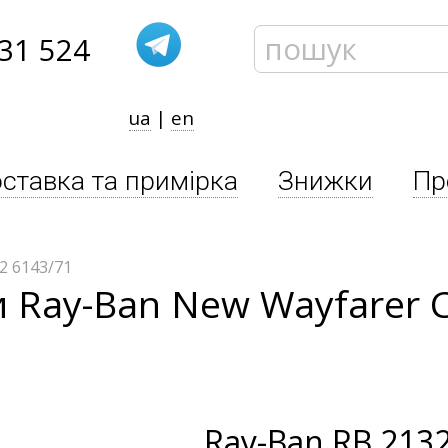
31 524
ua
|
en
ставка та примірка
Знижки
Пр
2 6143/71
 Ray-Ban New Wayfarer C
Ray-Ban
RB 2132