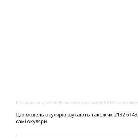
Всі права на ці світлини належать магазину RB.UA та захищ
Цю модель окулярів шукають також як 2132 6143/71
самі окуляри.