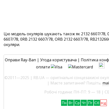
Цю модель окулярів шукають також як 2132 6607/78, 
6607/78, 0RB 2132 6607/78, ORB 2132 6607/78, RB2132660
окуляри.
Оправи Ray-Ban
|
Угода користувача
|
Політика конф
оплати
©2011—2025 | RB.UA — оригінальні сонцезахисні окуля
| Маєте запитання? Пишіть:
mai
Робочі години: ПН-ПТ: 9 — 18 | СБ
Нд
Пн
Вт
Ср
Чт
Пт
Сб