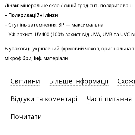
Лінзи
: мінеральне скло / синій градієнт, поляризовані
–
Поляризаційні лінзи
–
Ступінь затемнення
: 3P — максимальна
–
УФ-захист
: UV400 (100% захист від UVA, UVB та UVC
В упаковці: укріплений фірмовий чохол, оригінальна 
мікрофібри, інф. матеріали
Світлини
Більше інформації
Схож
Відгуки та коментарі
Часті питання
Почитати