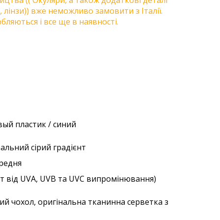
цтва (( Окуляри, а також додаткові деталі
, лінзи)) вже неможливо замовити з Італії.
бляються і все ще в наявності.
ый пластик / синий
ральний сірий градієнт
ередня
ст від UVA, UVB та UVC випромінювання)
ий чохол, оригінальна тканинна серветка з