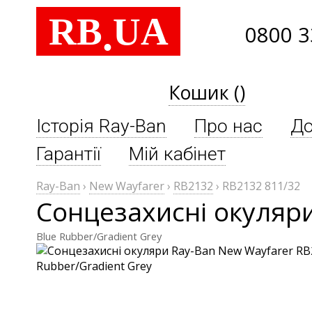
RB
UA
.
0800 3
Кошик ()
Історія Ray-Ban
Про нас
До
Гарантії
Мій кабінет
Ray-Ban
›
New Wayfarer
›
RB2132
›
RB2132 811/32
Сонцезахисні окуляри
Blue Rubber/Gradient Grey