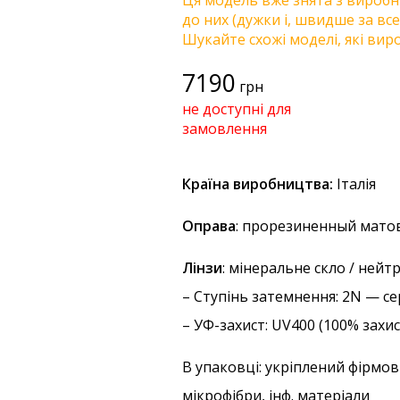
Ця модель вже знята з виробни
до них (дужки і, швидше за все
Шукайте схожі моделі, які виро
7190
грн
не доступні для
замовлення
Країна виробництва:
Італія
Оправа
: прорезиненный матов
Лінзи
: мінеральне скло / нейт
–
Ступінь затемнення
: 2N — с
–
УФ-захист
: UV400 (100% захи
В упаковці: укріплений фірмов
мікрофібри, інф. матеріали