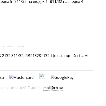
йтах заборонено.
132 811/32, RB213281132. Це все одні й ті самі
єте запитання? Пишіть:
mail@rb.ua