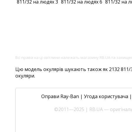
Всі права на ці світлини належать магазину RB.UA та захищ
Цю модель окулярів шукають також як 2132 811/32,
окуляри.
Оправи Ray-Ban
|
Угода користувача
©2011—2025 | RB.UA — оригінальн