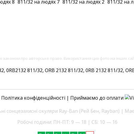
ені законом про авторське право. Використання цих фото на інших са
 0RB2132 811/32, ORB 2132 811/32, 0RB 2132 811/32, ORB 2
|
Політика конфіденційності
| Приймаємо до оплати
і сонцезахисні окуляри Ray-Ban (Рей Бен, Rayban) | Ма
Робочі години: ПН-ПТ: 9 — 18 | СБ: 10 — 16