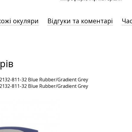
хожі окуляри
Відгуки та коментарі
Час
рів