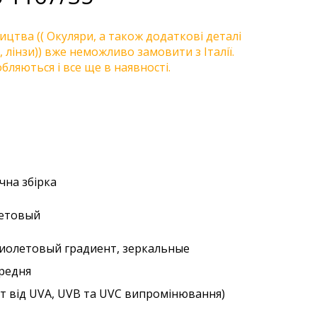
цтва (( Окуляри, а також додаткові деталі
, лінзи)) вже неможливо замовити з Італії.
бляються і все ще в наявності.
учна збірка
летовый
фиолетовый градиент, зеркальные
ередня
ст від UVA, UVB та UVC випромінювання)