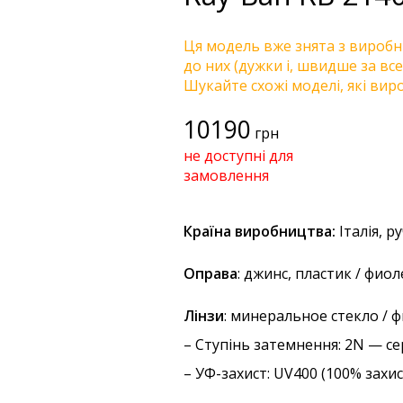
Ця модель вже знята з виробни
до них (дужки і, швидше за все
Шукайте схожі моделі, які виро
10190
грн
не доступні для
замовлення
Країна виробництва:
Італія, р
Оправа
: джинс, пластик / фио
Лінзи
: минеральное стекло / 
–
Ступінь затемнення
: 2N — с
–
УФ-захист
: UV400 (100% захи