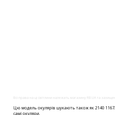
Всі права на ці світлини належать магазину RB.UA та захищ
Цю модель окулярів шукають також як 2140 1167/S5
самі окуляри.