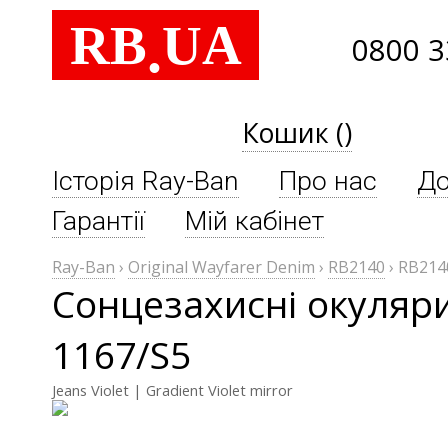
RB
UA
.
0800 3
Кошик ()
Історія Ray-Ban
Про нас
До
Гарантії
Мій кабінет
Ray-Ban
›
Original Wayfarer Denim
›
RB2140
›
RB214
Сонцезахисні окуляри
1167/S5
Jeans Violet | Gradient Violet mirror