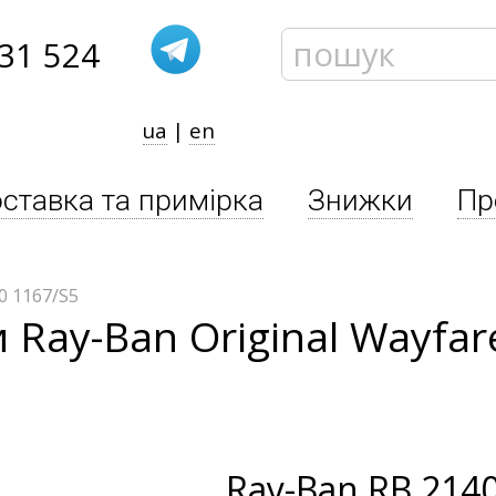
31 524
ua
|
en
ставка та примірка
Знижки
Пр
0 1167/S5
 Ray-Ban Original Wayfa
Ray-Ban
RB 2140