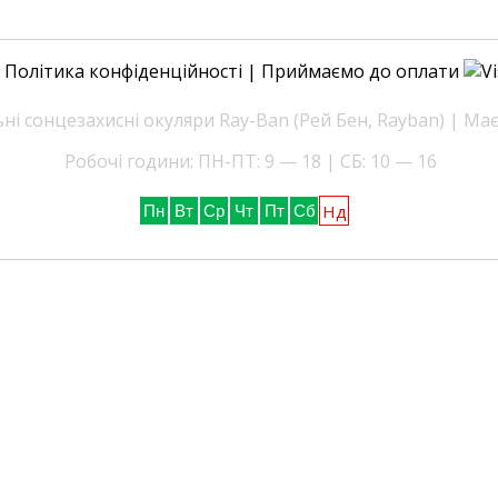
|
Політика конфіденційності
| Приймаємо до оплати
і сонцезахисні окуляри Ray-Ban (Рей Бен, Rayban) | Ма
Робочі години: ПН-ПТ: 9 — 18 | СБ: 10 — 16
Нд
Пн
Вт
Ср
Чт
Пт
Сб