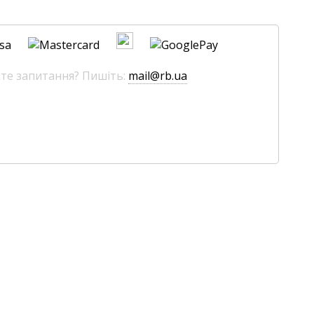
єте запитання? Пишіть:
mail@rb.ua