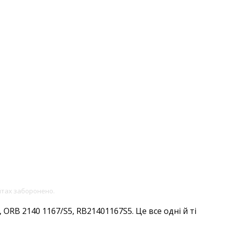
йтах заборонено.
ORB 2140 1167/S5, RB21401167S5. Це все одні й ті