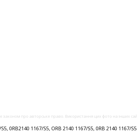
ені законом про авторське право. Використання цих фото на інших са
, 0RB2140 1167/S5, ORB 2140 1167/S5, 0RB 2140 1167/S5, 