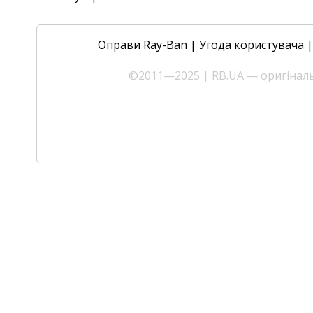
Оправи Ray-Ban
|
Угода користувача
©2011—2025 | RB.UA — оригінальн