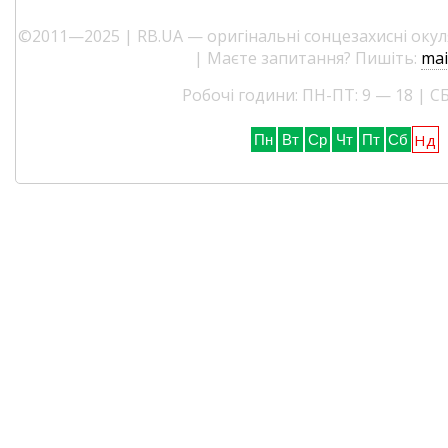
©2011—2025 | RB.UA — оригінальні сонцезахисні окуля
| Маєте запитання? Пишіть:
mai
Робочі години: ПН-ПТ: 9 — 18 | СБ
Нд
Пн
Вт
Ср
Чт
Пт
Сб