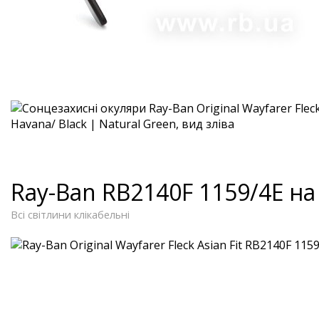
Ray-Ban RB2140F 1159/4E н
Всі світлини клікабельні