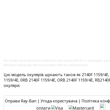
Всі права на ці світлини належать магазину RB.UA та захищені за
Використання цих фото на інших сайтах заборонено.
Цю модель окулярів шукають також як 2140F 1159/4E, 
1159/4E, 0RB 2140F 1159/4E, ORB 2140F 1159/4E, RB2140F
окуляри.
Оправи Ray-Ban
|
Угода користувача
|
Політика конф
оплати