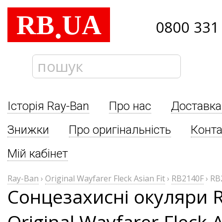
RB
UA
.
0800 331
Історія Ray-Ban
Про нас
Доставка
Знижки
Про оригінальність
Конта
Мій кабінет
Ray-Ban
›
Original Wayfarer Fleck Asian Fit
›
RB2140F
›
RB
Сонцезахисні окуляри 
Original Wayfarer Fleck A