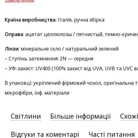
замовлення
Країна виробництва:
Італія, ручна збірка
Оправа
: ацетат целлюлозы / пятнистый, темно-крич
Лінзи
: мінеральне скло / натуральний зелений
–
Ступінь затемнення
: 2N — середня
–
УФ-захист
: UV400 (100% захист від UVA, UVB та UVC
В упаковці: укріплений фірмовий чохол, оригінальна 
мікрофібри, інф. матеріали
Світлини
Більше інформації
Схож
Відгуки та коментарі
Часті питання