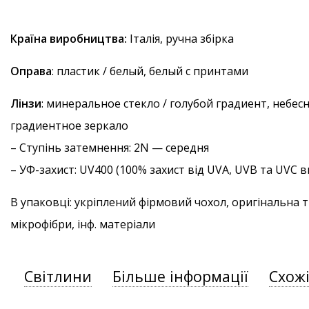
Країна виробництва:
Італія, ручна збірка
Оправа
: пластик / белый, белый с принтами
Лінзи
: минеральное стекло / голубой градиент, небес
градиентное зеркало
–
Ступінь затемнення
: 2N — середня
–
УФ-захист
: UV400 (100% захист від UVA, UVB та UVC
В упаковці: укріплений фірмовий чохол, оригінальна 
мікрофібри, інф. матеріали
Світлини
Більше інформації
Схож