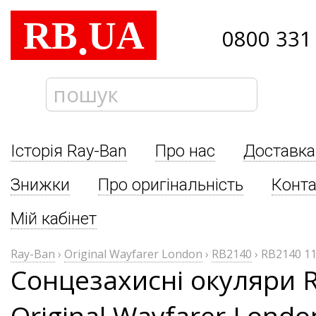
RB
UA
.
0800 331
Історія Ray-Ban
Про нас
Доставка
Знижки
Про оригінальність
Конта
Мій кабінет
Ray-Ban
›
Original Wayfarer London
›
RB2140
›
RB2140 1
Сонцезахисні окуляри 
Original Wayfarer Lond