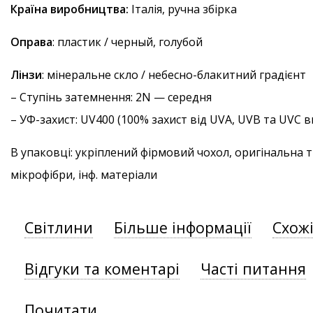
Країна виробництва:
Італія, ручна збірка
Оправа
: пластик / черный, голубой
Лінзи
: мінеральне скло / небесно-блакитний градієнт
–
Ступінь затемнення
: 2N — середня
–
УФ-захист
: UV400 (100% захист від UVA, UVB та UVC
В упаковці: укріплений фірмовий чохол, оригінальна 
мікрофібри, інф. матеріали
Світлини
Більше інформації
Схож
Відгуки та коментарі
Часті питання
Почитати