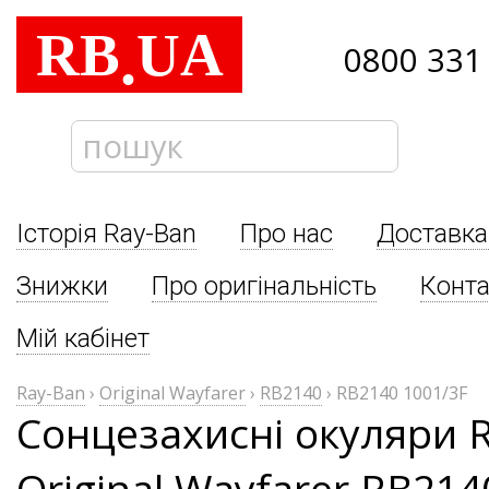
RB
UA
.
0800 331
Історія Ray-Ban
Про нас
Доставка
Знижки
Про оригінальність
Конта
Мій кабінет
Ray-Ban
›
Original Wayfarer
›
RB2140
›
RB2140 1001/3F
Сонцезахисні окуляри 
Original Wayfarer RB214