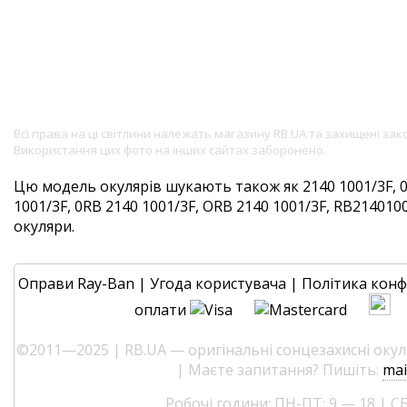
Всі права на ці світлини належать магазину RB.UA та захищені за
Використання цих фото на інших сайтах заборонено.
Цю модель окулярів шукають також як 2140 1001/3F, 0
1001/3F, 0RB 2140 1001/3F, ORB 2140 1001/3F, RB21401001
окуляри.
Оправи Ray-Ban
|
Угода користувача
|
Політика конф
оплати
©2011—2025 | RB.UA — оригінальні сонцезахисні окуля
| Маєте запитання? Пишіть:
mai
Робочі години: ПН-ПТ: 9 — 18 | СБ