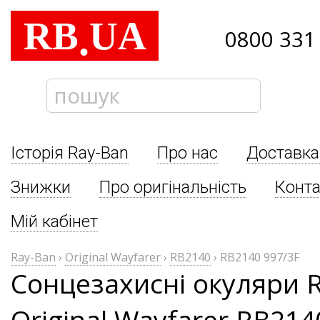
RB
UA
.
0800 331
Історія Ray-Ban
Про нас
Доставка
Знижки
Про оригінальність
Конта
Мій кабінет
Ray-Ban
›
Original Wayfarer
›
RB2140
›
RB2140 997/3F
Сонцезахисні окуляри 
Original Wayfarer RB214