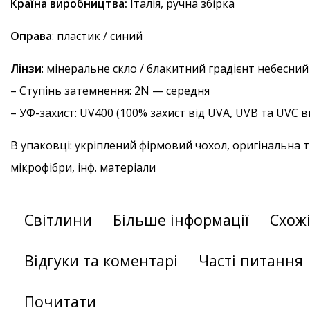
Країна виробництва:
Італія, ручна збірка
Оправа
: пластик / синий
Лінзи
: мінеральне скло / блакитний градієнт небесний
–
Ступінь затемнення
: 2N — середня
–
УФ-захист
: UV400 (100% захист від UVA, UVB та UVC
В упаковці: укріплений фірмовий чохол, оригінальна 
мікрофібри, інф. матеріали
Світлини
Більше інформації
Схож
Відгуки та коментарі
Часті питання
Почитати