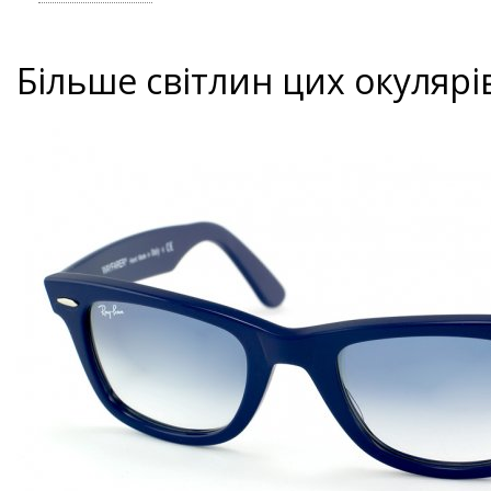
Більше світлин цих окулярі