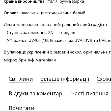
Країна виробництва:
Італія, ручна збірка
Оправа
: пластик / цветочный сине-белый
Лінзи
: мінеральне скло / нейтральний сірий градієнт
–
Ступінь затемнення
: 2N — середня
–
УФ-захист
: UV400 (100% захист від UVA, UVB та UVC
В упаковці: укріплений фірмовий чохол, оригінальна 
мікрофібри, інф. матеріали
Світлини
Більше інформації
Схож
Відгуки та коментарі
Часті питання
Почитати