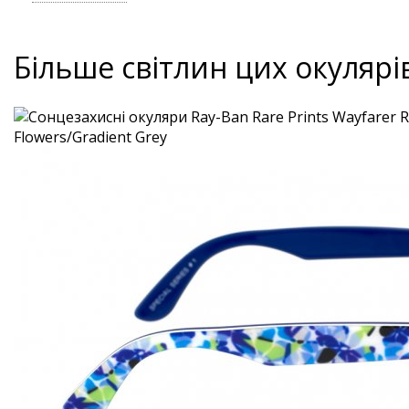
Більше світлин цих окулярі