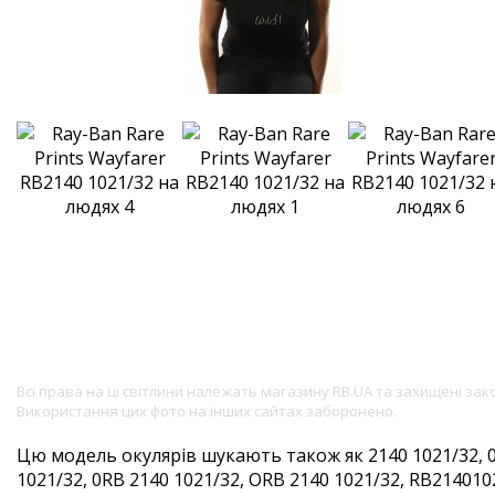
Всі права на ці світлини належать магазину RB.UA та захищені за
Використання цих фото на інших сайтах заборонено.
Цю модель окулярів шукають також як 2140 1021/32, 
1021/32, 0RB 2140 1021/32, ORB 2140 1021/32, RB2140102