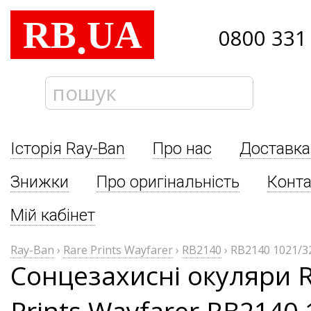
RB
UA
.
0800 331
Історія Ray-Ban
Про нас
Доставка
Знижки
Про оригінальність
Конта
Мій кабінет
Ray-Ban
›
Rare Prints Wayfarer
›
RB2140
›
RB2140 1021/3
Сонцезахисні окуляри R
Prints Wayfarer RB2140 