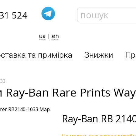
31 524
ua
|
en
ставка та примірка
Знижки
Пр
033
 Ray-Ban Rare Prints Way
Ray-Ban
RB 2140