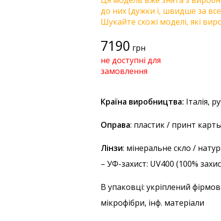
Ця модель вже знята з виробни
до них (дужки і, швидше за все
Шукайте схожі моделі, які виро
7190
грн
не доступні для
замовлення
Країна виробництва:
Італія, р
Оправа
: пластик / принт карт
Лінзи
: мінеральне скло / нат
–
УФ-захист
: UV400 (100% захи
В упаковці: укріплений фірмов
мікрофібри, інф. матеріали