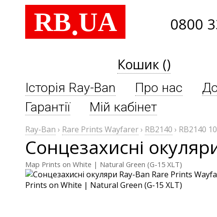
RB
UA
.
0800 3
Кошик ()
Історія Ray-Ban
Про нас
До
Гарантії
Мій кабінет
Ray-Ban
›
Rare Prints Wayfarer
›
RB2140
›
RB2140 1
Сонцезахисні окуляри
Map Prints on White | Natural Green (G-15 XLT)