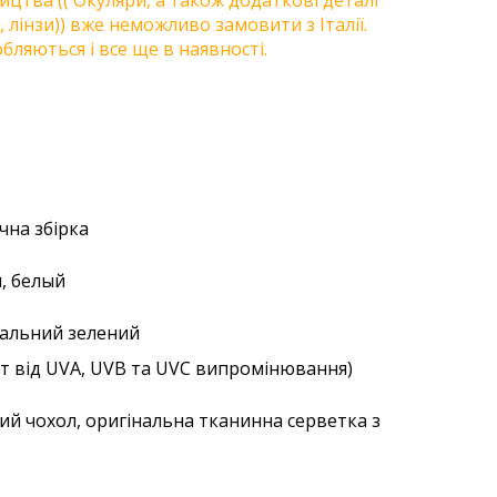
цтва (( Окуляри, а також додаткові деталі
, лінзи)) вже неможливо замовити з Італії.
бляються і все ще в наявності.
учна збірка
ы, белый
уральний зелений
ст від UVA, UVB та UVC випромінювання)
ий чохол, оригінальна тканинна серветка з