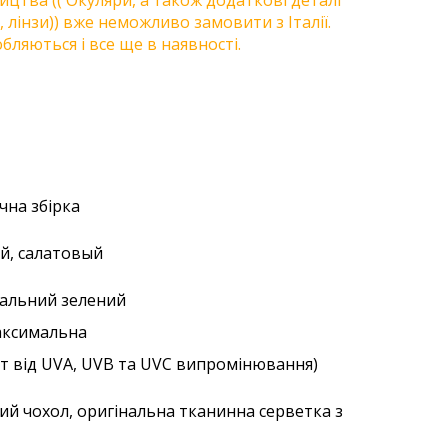
цтва (( Окуляри, а також додаткові деталі
, лінзи)) вже неможливо замовити з Італії.
бляються і все ще в наявності.
учна збірка
ый, салатовый
уральний зелений
аксимальна
ст від UVA, UVB та UVC випромінювання)
ий чохол, оригінальна тканинна серветка з