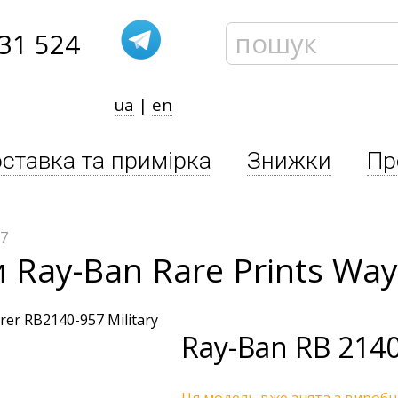
31 524
ua
|
en
ставка та примірка
Знижки
Пр
57
 Ray-Ban Rare Prints Way
Ray-Ban
RB 2140