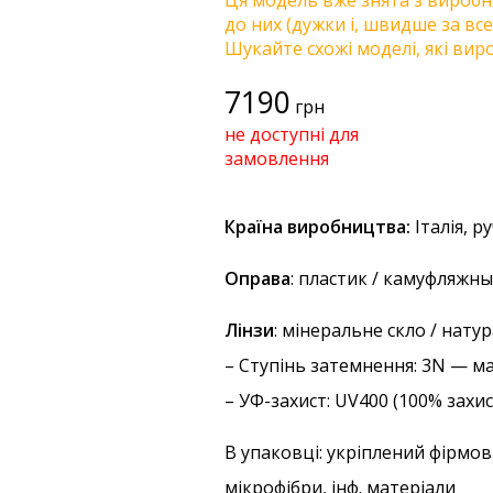
Ця модель вже знята з виробни
до них (дужки і, швидше за все
Шукайте схожі моделі, які виро
7190
грн
не доступні для
замовлення
Країна виробництва:
Італія, р
Оправа
: пластик / камуфляжн
Лінзи
: мінеральне скло / нат
–
Ступінь затемнення
: 3N — м
–
УФ-захист
: UV400 (100% захи
В упаковці: укріплений фірмов
мікрофібри, інф. матеріали