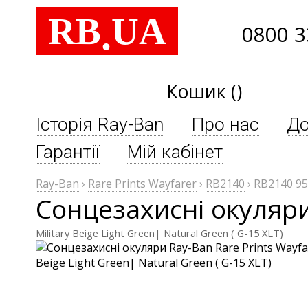
RB
UA
.
0800 3
Кошик ()
Історія Ray-Ban
Про нас
До
Гарантії
Мій кабінет
Ray-Ban
›
Rare Prints Wayfarer
›
RB2140
›
RB2140 9
Сонцезахисні окуляри
Military Beige Light Green| Natural Green ( G-15 XLT)