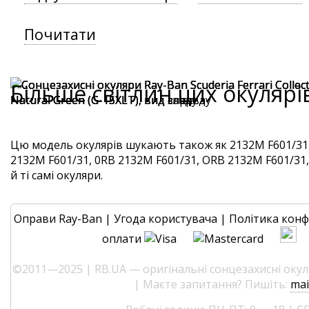
Почитати
Більше світлин цих окулярі
Цю модель окулярів шукають також як 2132M F601/31
2132M F601/31, 0RB 2132M F601/31, ORB 2132M F601/31
й ті самі окуляри.
Оправи Ray-Ban
|
Угода користувача
|
Політика конф
оплати
©2011—2025 | RB.UA — оригінальні сонцезахисні окуля
| Маєте запитання? Пишіть:
mai