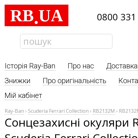
RB
UA
.
0800 331
Історія Ray-Ban
Про нас
Доставка
Знижки
Про оригінальність
Конта
Мій кабінет
Ray-Ban
›
Scuderia Ferrari Collection
›
RB2132M
›
RB2132
Сонцезахисні окуляри 
Scuderia Ferrari Collec