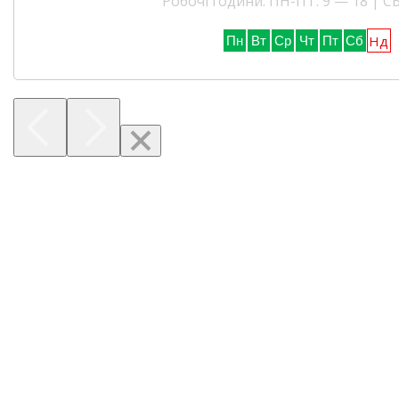
Робочі години: ПН-ПТ: 9 — 18 | СБ
Нд
Пн
Вт
Ср
Чт
Пт
Сб