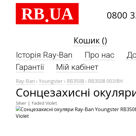
RB
UA
.
0800 3
Кошик ()
Історія Ray-Ban
Про нас
До
Гарантії
Мій кабінет
Ray-Ban
›
Youngster
›
RB3508
›
RB3508 003/8H
Сонцезахисні окуляри
Silver | Faded Violet