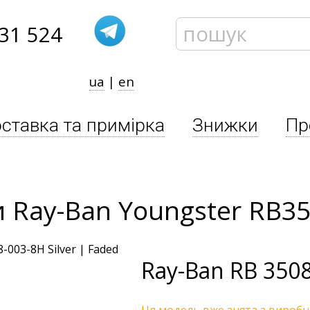
31 524
ua
|
en
ставка та примірка
Знижки
Пр
 Ray-Ban Youngster RB3
Ray-Ban
RB 3508