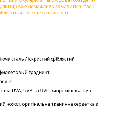
цтва (( Окуляри, а також додаткові деталі
, лінзи)) вже неможливо замовити з Італії.
бляються і все ще в наявності.
іюча сталь / іскристий сріблястий
о-фиолетовый градиент
ередня
ст від UVA, UVB та UVC випромінювання)
ий чохол, оригінальна тканинна серветка з