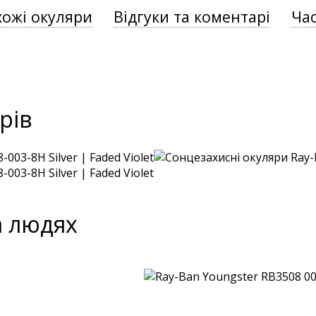
хожі окуляри
Відгуки та коментарі
Час
рів
а людях