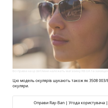
Всі права на ці світлини належать магазину RB.UA та захищ
Цю модель окулярів шукають також як 3508 003/8H,
окуляри.
Оправи Ray-Ban
|
Угода користувача