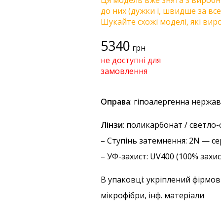
Ця модель вже знята з виробни
до них (дужки і, швидше за все
Шукайте схожі моделі, які виро
5340
грн
не доступні для
замовлення
Оправа
: гіпоалергенна нержав
Лінзи
: поликарбонат / светл
–
Ступінь затемнення
: 2N — с
–
УФ-захист
: UV400 (100% захи
В упаковці: укріплений фірмов
мікрофібри, інф. матеріали