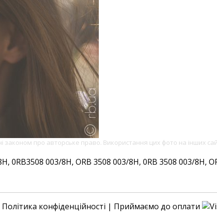
ені законом про авторське право. Використання цих фото на інших са
 0RB3508 003/8H, ORB 3508 003/8H, 0RB 3508 003/8H, ORB
|
Політика конфіденційності
| Приймаємо до оплати