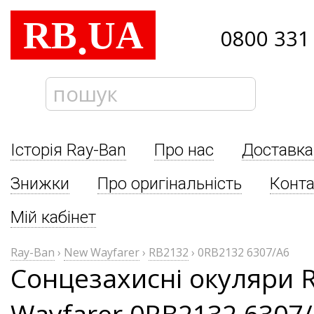
RB
UA
.
0800 331
Історія Ray-Ban
Про нас
Доставка
Знижки
Про оригінальність
Конта
Мій кабінет
Ray-Ban
›
New Wayfarer
›
RB2132
›
0RB2132 6307/A6
Сонцезахисні окуляри 
Wayfarer 0RB2132 6307