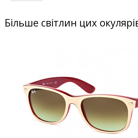
Більше світлин цих окулярі