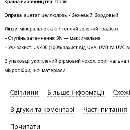
Країна виробництва:
Італія
Оправа
: ацетат целлюлозы / бежевый, бордовый
Лінзи
: мінеральне скло / теплий зелений градієнт
–
Ступінь затемнення
: 3N — максимальна
–
УФ-захист
: UV400 (100% захист від UVA, UVB та UVC
В упаковці: укріплений фірмовий чохол, оригінальна 
мікрофібри, інф. матеріали
Світлини
Більше інформації
Схож
Відгуки та коментарі
Часті питання
Почитати