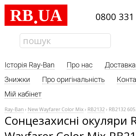
RB
UA
.
0800 331
Історія Ray-Ban
Про нас
Доставка
Знижки
Про оригінальність
Конта
Мій кабінет
Ray-Ban
›
New Wayfarer Color Mix
›
RB2132
›
RB2132 605
Сонцезахисні окуляри 
Wayfarer Color Mix RB2