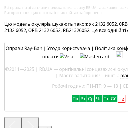
Всі права на ці світлини належать магазину RB.UA та захищені за
Використання цих фото на інших сайтах заборонено.
Цю модель окулярів шукають також як 2132 6052, 0RB2
2132 6052, ORB 2132 6052, RB21326052. Це все одні й ті 
Оправи Ray-Ban
|
Угода користувача
|
Політика конф
оплати
©2011—2025 | RB.UA — оригінальні сонцезахисні окуля
| Маєте запитання? Пишіть:
mai
Робочі години: ПН-ПТ: 9 — 18 | СБ
Нд
Пн
Вт
Ср
Чт
Пт
Сб