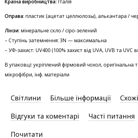
Країна виробництва:
Італія
Оправа
: пластик (ацетат целлюлозы), алькантара / ч
Лінзи
: мінеральне скло / сіро-зелений
–
Ступінь затемнення
: 3N — максимальна
–
УФ-захист
: UV400 (100% захист від UVA, UVB та UVC
В упаковці: укріплений фірмовий чохол, оригінальна 
мікрофібри, інф. матеріали
Світлини
Більше інформації
Схож
Відгуки та коментарі
Часті питання
Почитати