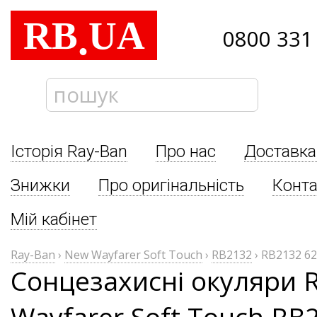
RB
UA
.
0800 331
Історія Ray-Ban
Про нас
Доставка
Знижки
Про оригінальність
Конта
Мій кабінет
Ray-Ban
›
New Wayfarer Soft Touch
›
RB2132
›
RB2132 62
Сонцезахисні окуляри 
Wayfarer Soft Touch RB