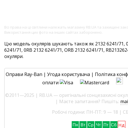
Всі права на ці світлини належать магазину RB.UA та захищені за
Використання цих фото на інших сайтах заборонено.
Цю модель окулярів шукають також як 2132 6241/71, 
6241/71, 0RB 2132 6241/71, ORB 2132 6241/71, RB2132624
окуляри.
Оправи Ray-Ban
|
Угода користувача
|
Політика конф
оплати
©2011—2025 | RB.UA — оригінальні сонцезахисні окуля
| Маєте запитання? Пишіть:
mai
Робочі години: ПН-ПТ: 9 — 18 | СБ
Нд
Пн
Вт
Ср
Чт
Пт
Сб