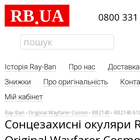
RB
UA
.
0800 331
Історія Ray-Ban
Про нас
Доставка
Знижки
Про оригінальність
Конта
Мій кабінет
Ray-Ban
›
Original Wayfarer Cosmo
›
RB2140
›
RB2140 61
Сонцезахисні окуляри 
Original Wayfarer Cosm