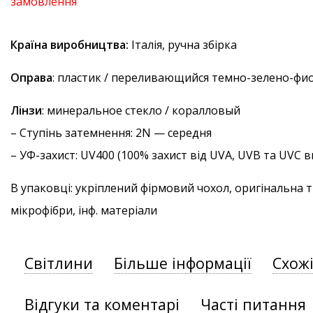
замовлення
Країна виробництва:
Італія, ручна збірка
Оправа
: пластик / переливающийся темно-зелено-ф
Лінзи
: минеральное стекло / коралловый
–
Ступінь затемнення
: 2N — середня
–
УФ-захист
: UV400 (100% захист від UVA, UVB та UVC
В упаковці: укріплений фірмовий чохол, оригінальна 
мікрофібри, інф. матеріали
Світлини
Більше інформації
Схож
Відгуки та коментарі
Часті питання