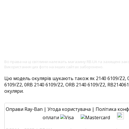
Всі права на ці світлини належать магазину RB.UA та захищені за
Використання цих фото на інших сайтах заборонено.
Цю модель окулярів шукають також як 2140 6109/Z2, 
6109/Z2, 0RB 2140 6109/Z2, ORB 2140 6109/Z2, RB2140610
окуляри.
Оправи Ray-Ban
|
Угода користувача
|
Політика конф
оплати