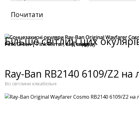
Почитати
Більше світлин цих окулярі
Ray-Ban RB2140 6109/Z2 на
Всі світлини клікабельні