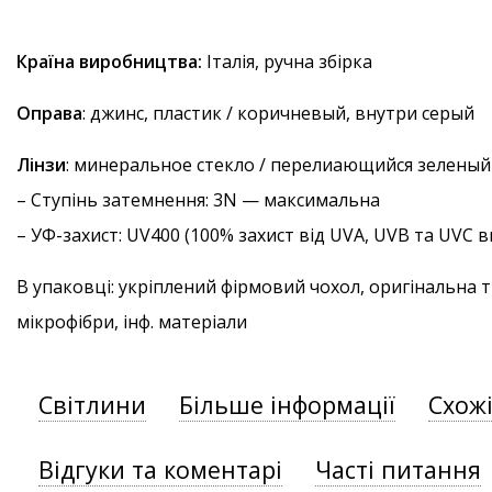
Країна виробництва:
Італія, ручна збірка
Оправа
: джинс, пластик / коричневый, внутри серый
Лінзи
: минеральное стекло / перелиающийся зеленый
–
Ступінь затемнення
: 3N — максимальна
–
УФ-захист
: UV400 (100% захист від UVA, UVB та UVC
В упаковці: укріплений фірмовий чохол, оригінальна 
мікрофібри, інф. матеріали
Світлини
Більше інформації
Схож
Відгуки та коментарі
Часті питання