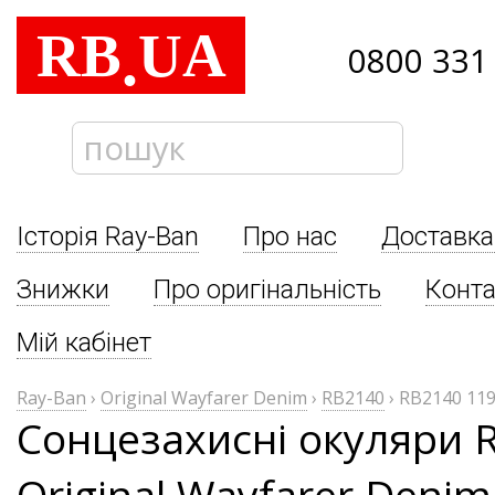
RB
UA
.
0800 331
Історія Ray-Ban
Про нас
Доставка
Знижки
Про оригінальність
Конта
Мій кабінет
Ray-Ban
›
Original Wayfarer Denim
›
RB2140
›
RB2140 119
Сонцезахисні окуляри 
Original Wayfarer Deni