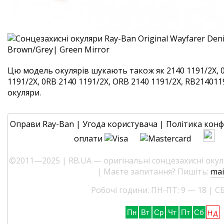
Цю модель окулярів шукають також як 2140 1191/2X, 
1191/2X, 0RB 2140 1191/2X, ORB 2140 1191/2X, RB2140119
окуляри.
Оправи Ray-Ban
|
Угода користувача
|
Політика конф
оплати
©2011—2025 | RB.UA — оригінальні сонцезахисні окуля
| Маєте запитання? Пишіть:
mai
Робочі години: ПН-ПТ: 9 — 18 | СБ
Нд
Пн
Вт
Ср
Чт
Пт
Сб