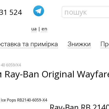
31 524
ua
|
en
ставка та примірка
Знижки
Пр
40 6059/X4
 Ray-Ban Original Wayfar
Ray-Ban
RB 2140