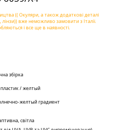
цтва (( Окуляри, а також додаткові деталі
, лінзи)) вже неможливо замовити з Італії.
бляються і все ще в наявності.
учна збірка
пластик / желтый
солнечно-желтый градиент
аптивна, світла
ст від UVA, UVB та UVC випромінювання)