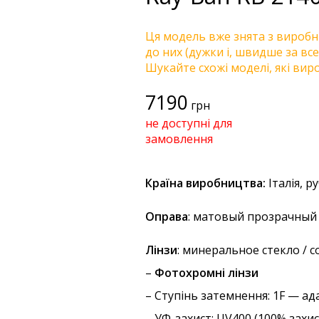
Ця модель вже знята з виробни
до них (дужки і, швидше за все
Шукайте схожі моделі, які виро
7190
грн
не доступні для
замовлення
Країна виробництва:
Італія, р
Оправа
: матовый прозрачный 
Лінзи
: минеральное стекло / 
–
Фотохромні лінзи
–
Ступінь затемнення
: 1F — ад
–
УФ-захист
: UV400 (100% захи