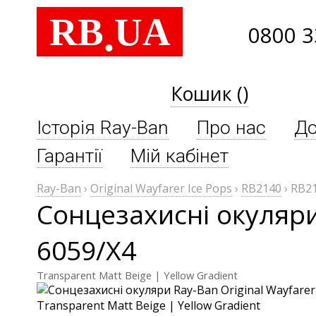
RB
UA
.
0800 3
Кошик ()
Історія Ray-Ban
Про нас
До
Гарантії
Мій кабінет
Ray-Ban
›
Original Wayfarer Ice Pops
›
RB2140
›
RB21
Сонцезахисні окуляри
6059/X4
Transparent Matt Beige | Yellow Gradient