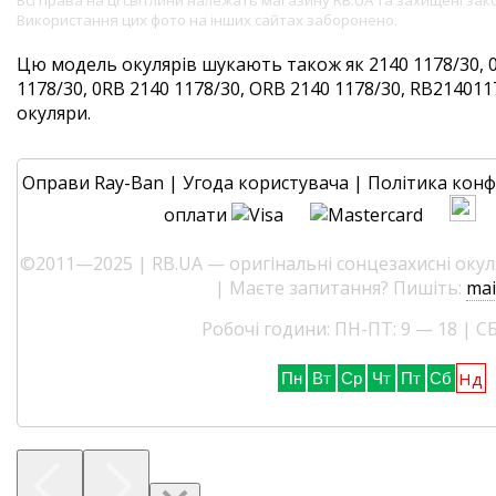
Всі права на ці світлини належать магазину RB.UA та захищені за
Використання цих фото на інших сайтах заборонено.
Цю модель окулярів шукають також як 2140 1178/30, 
1178/30, 0RB 2140 1178/30, ORB 2140 1178/30, RB2140117
окуляри.
Оправи Ray-Ban
|
Угода користувача
|
Політика конф
оплати
©2011—2025 | RB.UA — оригінальні сонцезахисні окуля
| Маєте запитання? Пишіть:
mai
Робочі години: ПН-ПТ: 9 — 18 | СБ
Нд
Пн
Вт
Ср
Чт
Пт
Сб