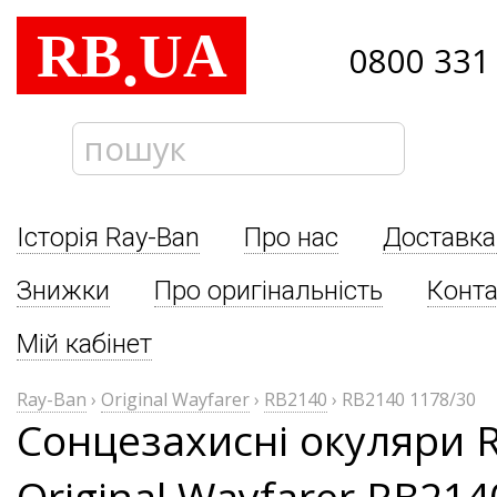
RB
UA
.
0800 331
Історія Ray-Ban
Про нас
Доставка
Знижки
Про оригінальність
Конта
Мій кабінет
Ray-Ban
›
Original Wayfarer
›
RB2140
›
RB2140 1178/30
Сонцезахисні окуляри 
Original Wayfarer RB214