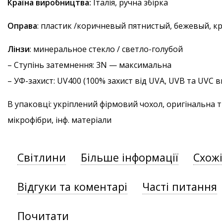
Країна виробництва:
Італія, ручна збірка
Оправа
: пластик /коричневый пятнистый, бежевый, к
Лінзи
: минеральное стекло / светло-голубой
–
Ступінь затемнення
: 3N — максимальна
–
УФ-захист
: UV400 (100% захист від UVA, UVB та UVC
В упаковці: укріплений фірмовий чохол, оригінальна 
мікрофібри, інф. матеріали
Світлини
Більше інформації
Схож
Відгуки та коментарі
Часті питання
Почитати