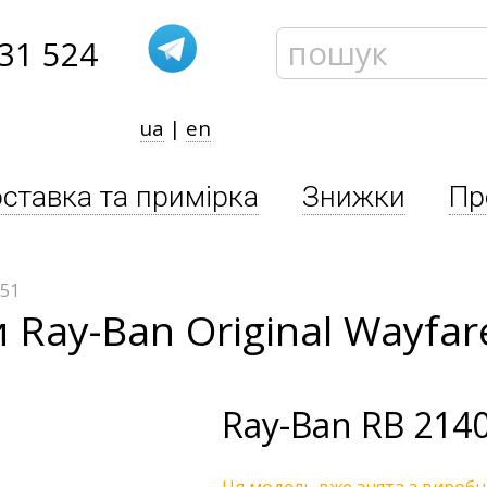
31 524
ua
|
en
ставка та примірка
Знижки
Пр
/51
 Ray-Ban Original Wayfar
Ray-Ban
RB 2140