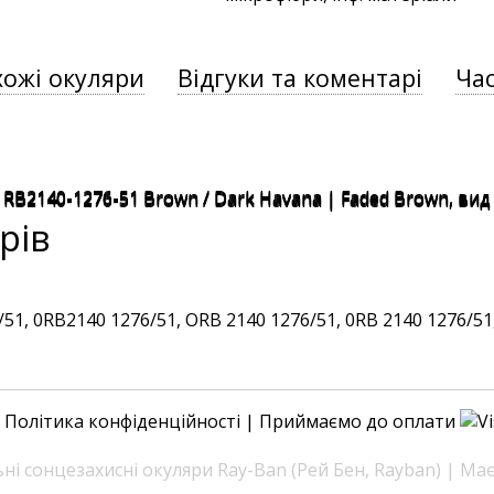
хожі окуляри
Відгуки та коментарі
Час
рів
, 0RB2140 1276/51, ORB 2140 1276/51, 0RB 2140 1276/51, 
|
Політика конфіденційності
| Приймаємо до оплати
і сонцезахисні окуляри Ray-Ban (Рей Бен, Rayban) | Ма