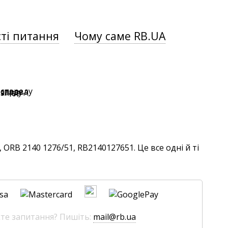
ті питання
Чому саме RB.UA
ORB 2140 1276/51, RB2140127651. Це все одні й ті
єте запитання? Пишіть:
mail@rb.ua