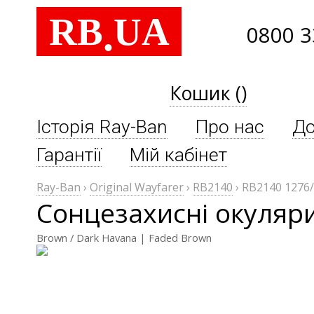
RB
UA
.
0800 3
Кошик ()
Історія Ray-Ban
Про нас
До
Гарантії
Мій кабінет
Ray-Ban
›
Original Wayfarer
›
RB2140
›
RB2140 1276
Сонцезахисні окуляри
Brown / Dark Havana | Faded Brown