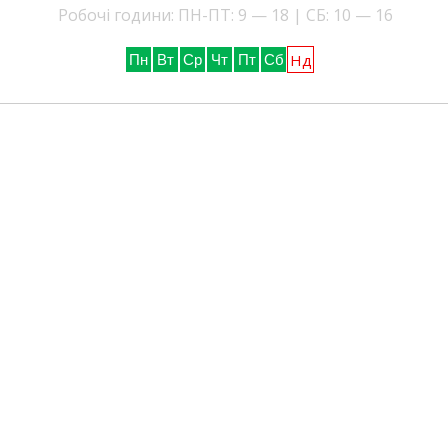
Робочі години: ПН-ПТ: 9 — 18 | СБ: 10 — 16
Нд
Пн
Вт
Ср
Чт
Пт
Сб