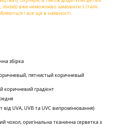
цтва (( Окуляри, а також додаткові деталі
, лінзи)) вже неможливо замовити з Італії.
бляються і все ще в наявності.
учна збірка
 коричневый, пятнистый коричневый
ий коричневий градієнт
ередня
ст від UVA, UVB та UVC випромінювання)
ий чохол, оригінальна тканинна серветка з