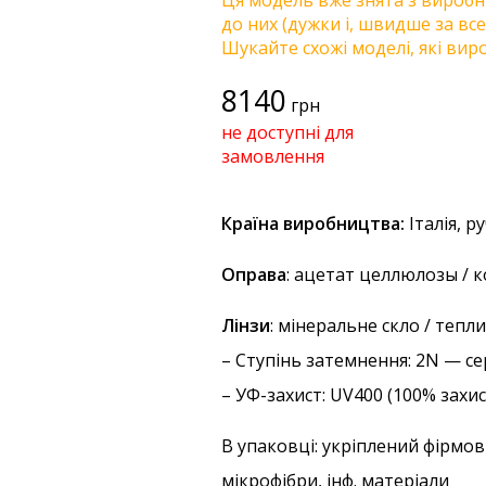
Ця модель вже знята з виробни
до них (дужки і, швидше за все
Шукайте схожі моделі, які виро
8140
грн
не доступні для
замовлення
Країна виробництва:
Італія, р
Оправа
: ацетат целлюлозы /
Лінзи
: мінеральне скло / тепл
–
Ступінь затемнення
: 2N — с
–
УФ-захист
: UV400 (100% захи
В упаковці: укріплений фірмов
мікрофібри, інф. матеріали