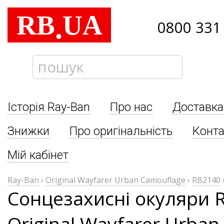
RB
UA
.
0800 331
Історія Ray-Ban
Про нас
Доставка
Знижки
Про оригінальність
Конта
Мій кабінет
Ray-Ban
›
Original Wayfarer Urban Camouflage
›
RB2140
Сонцезахисні окуляри 
Original Wayfarer Urba