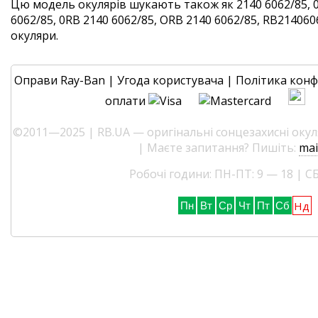
Цю модель окулярів шукають також як 2140 6062/85, 
6062/85, 0RB 2140 6062/85, ORB 2140 6062/85, RB2140606
окуляри.
Оправи Ray-Ban
|
Угода користувача
|
Політика конф
оплати
©2011—2025 | RB.UA — оригінальні сонцезахисні окуля
| Маєте запитання? Пишіть:
mai
Робочі години: ПН-ПТ: 9 — 18 | СБ
Нд
Пн
Вт
Ср
Чт
Пт
Сб