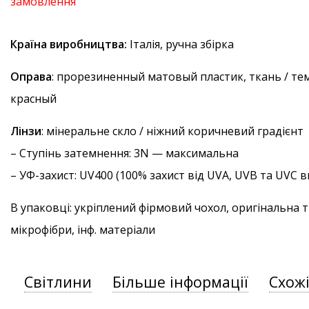
замовлення
Країна виробництва:
Італія, ручна збірка
Оправа
: прорезиненный матовый пластик, ткань / те
красный
Лінзи
: мінеральне скло / ніжний коричневий градієнт
–
Ступінь затемнення
: 3N — максимальна
–
УФ-захист
: UV400 (100% захист від UVA, UVB та UVC
В упаковці: укріплений фірмовий чохол, оригінальна 
мікрофібри, інф. матеріали
Світлини
Більше інформації
Схож