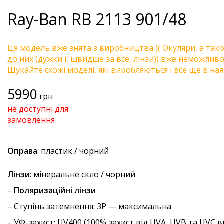
Ray-Ban
RB 2113 901/48
Ця модель вже знята з виробництва (( Окуляри, а так
до них (дужки і, швидше за все, лінзи)) вже неможливо 
Шукайте схожі моделі, які виробляються і все ще в ная
5990
грн
не доступні для
замовлення
Оправа
: пластик / чорний
Лінзи
: мінеральне скло / чорний
–
Поляризаційні лінзи
–
Ступінь затемнення
: 3P — максимальна
–
УФ-захист
: UV400 (100% захист від UVA, UVB та UVC