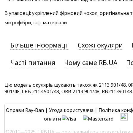
В упаковці: укріплений фірмовий чохол, оригінальна 
мікрофібри, інф. матеріали
Більше інформації
Схожі окуляри
Часті питання
Чому саме RB.UA
П
Цю модель окулярів шукають також як 2113 901/48, 0R
901/48, 0RB 2113 901/48, ORB 2113 901/48, RB211390148. 
Оправи Ray-Ban
|
Угода користувача
|
Політика конф
оплати
©2011—2025 | RB.UA — оригінальні сонцезахисні окуля