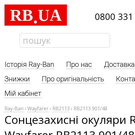
RB
UA
.
0800 331
Історія Ray-Ban
Про нас
Доставка
Знижки
Про оригінальність
Конта
Мій кабінет
Ray-Ban
›
Wayfarer
›
RB2113
›
RB2113 901/48
Сонцезахисні окуляри 
Wayfarer RB2113 901/48