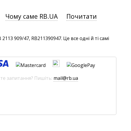
Чому саме RB.UA
Почитати
113 909/47, RB211390947. Це все одні й ті самі
єте запитання? Пишіть:
mail@rb.ua