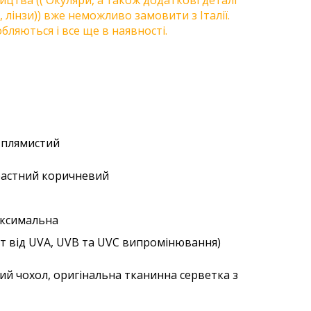
цтва (( Окуляри, а також додаткові деталі
, лінзи)) вже неможливо замовити з Італії.
бляються і все ще в наявності.
й плямистий
трастний коричневий
аксимальна
ст від UVA, UVB та UVC випромінювання)
ий чохол, оригінальна тканинна серветка з