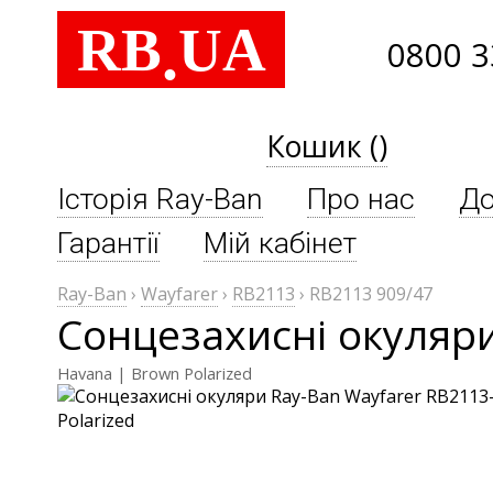
RB
UA
.
0800 3
Кошик ()
Історія Ray-Ban
Про нас
До
Гарантії
Мій кабінет
Ray-Ban
›
Wayfarer
›
RB2113
›
RB2113 909/47
Сонцезахисні окуляри
Havana | Brown Polarized