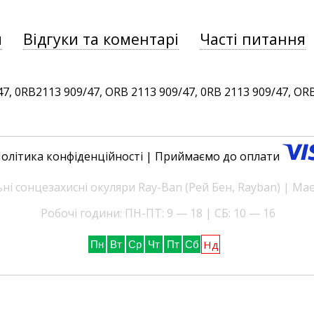
и
Відгуки та коментарі
Часті питання
 0RB2113 909/47, ORB 2113 909/47, 0RB 2113 909/47, ORB 2
олітика конфіденційності
| Приймаємо до оплати
і сонцезахисні окуляри Ray-Ban (Рей Бен, Rayban) | Ма
Робочі години: ПН-ПТ: 9 — 18 | СБ: 10 — 16
Нд
Пн
Вт
Ср
Чт
Пт
Сб