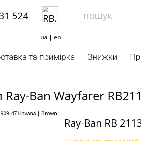
31 524
ua
|
en
ставка та примірка
Знижки
Пр
 Ray-Ban Wayfarer RB211
Ray-Ban
RB 2113