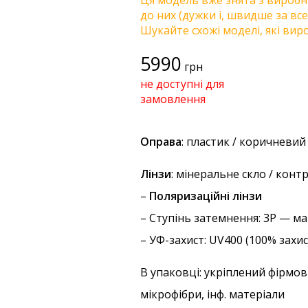
Ця модель вже знята з виробни
до них (дужки і, швидше за все
Шукайте схожі моделі, які виро
5990
грн
не доступні для
замовлення
Оправа
: пластик / коричневи
Лінзи
: мінеральне скло / кон
–
Поляризаційні лінзи
–
Ступінь затемнення
: 3P — м
–
УФ-захист
: UV400 (100% захи
В упаковці: укріплений фірмов
мікрофібри, інф. матеріали