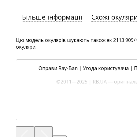
Більше інформації
Схожі окуляр
Цю модель окулярів шукають також як 2113 909/47,
окуляри.
Оправи Ray-Ban
|
Угода користувача
|
П
©2011—2025 | RB.UA — оригінальн