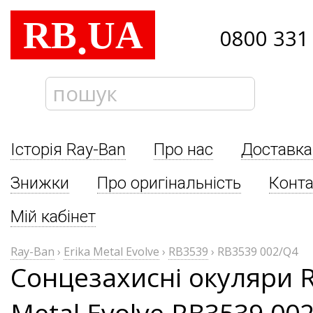
RB
UA
.
0800 331
Історія Ray-Ban
Про нас
Доставка
Знижки
Про оригінальність
Конта
Мій кабінет
Ray-Ban
›
Erika Metal Evolve
›
RB3539
›
RB3539 002/Q4
Сонцезахисні окуляри R
Metal Evolve RB3539 00