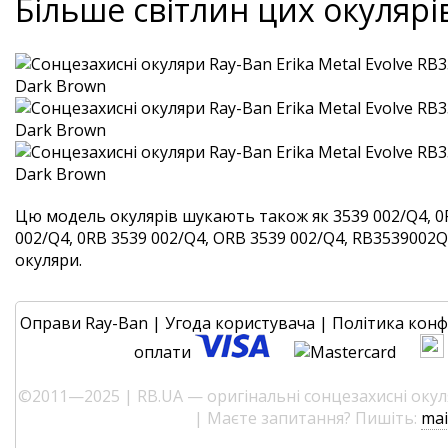
Більше світлин цих окулярі
Цю модель окулярів шукають також як 3539 002/Q4, 0
002/Q4, 0RB 3539 002/Q4, ORB 3539 002/Q4, RB3539002Q4.
окуляри.
Оправи Ray-Ban
|
Угода користувача
|
Політика конф
оплати
©2011—2025 | RB.UA — оригінальні сонцезахисні окуля
| Маєте запитання? Пишіть:
mai