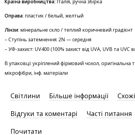
Країна виробництва:
Італія, ручна збірка
Оправа
: пластик / белый, желтый
Лінзи
: мінеральне скло / теплий коричневий градієнт
–
Ступінь затемнення
: 2N — середня
–
УФ-захист
: UV400 (100% захист від UVA, UVB та UVC
В упаковці: укріплений фірмовий чохол, оригінальна 
мікрофібри, інф. матеріали
Світлини
Більше інформації
Схож
Відгуки та коментарі
Часті питання
Почитати