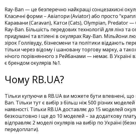
Ray-Ban — це безперечно найкращі сонцезахисні окуляр
Класичні форми – Авіатори (Aviator) або просто "крапл
Каравани (Caravan), Катси (Cats), Olympian, Predator 
Ray-Ban. Більшість передових технологій для лінз та о
придумані та втілені в окулярах Ray-Ban. Мільйони люде
зірок Голлівуду, бізнесмени та політики віддають пере
тільки через відому і шановану торгову марку, а тако
нічого порівнянного з Рейбанами — немає. В Україні 
є брендом окулярів №1.
Чому RB.UA?
Тільки купуючи в RB.UA ви можете бути впевнені, що 
Ban. Тільки тут є вибір з більш ніж 500 різних моделей 
наявності. Тільки RB.UA доставляє до 15 моделей окуля
безкоштовно і ще до 10 моделей – за додаткову плату
відправляє 2 моделі окулярів на вибір по Україні (без
передоплати).