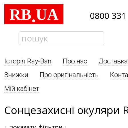
RB
UA
.
0800 331
Історія Ray-Ban
Про нас
Доставка
Знижки
Про оригінальність
Конта
Мій кабінет
Сонцезахисні окуляри 
↓
показати фільтри
↓